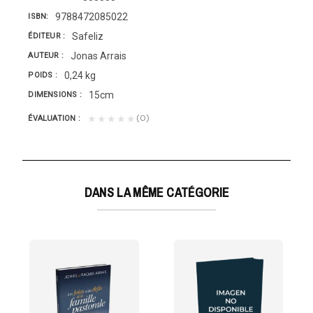
9788472085022
ISBN
Safeliz
ÉDITEUR
Jonas Arrais
AUTEUR
0,24 kg
POIDS
15cm
DIMENSIONS
(0)
★★★★★
ÉVALUATION
DANS LA MÊME CATÉGORIE
ION