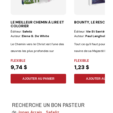
LE MEILLEUR CHEMIN À LIRE ET
BOUNTY, LE RESCAPÉ
COLORIER
Éditeur:
Safeliz
Éditeur:
Vie Et Santé
Auteur:
Elena G. De White
Auteur:
Paul Langholf
Le Chemin vers le Christ est l'une des
Tout ce qu'il faut pour l'Ave
œuvres les plus profondes sur
navire de sa Majesté le roi..
l'expérience...
FLEXIBLE
FLEXIBLE
9,74 $
1,23 $
AJOUTER AU PANIER
AJOUTER AU PAN
RECHERCHE UN BON PASTEUR
Jonas Arrais
Safeliz
de
,