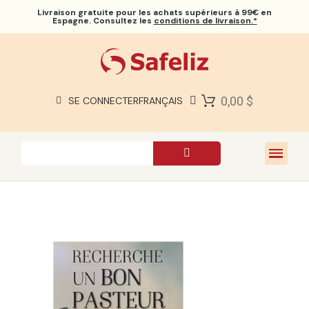
Livraison gratuite
pour les achats supérieurs à 99€ en
Espagne. Consultez les
conditions de livraison.*
BIBLES SAFELIZ
BIBLES
LIVRES
0,00 $
SE CONNECTER
FRANÇAIS
CADEAUX
JEUX
À PROPOS DE NOUS