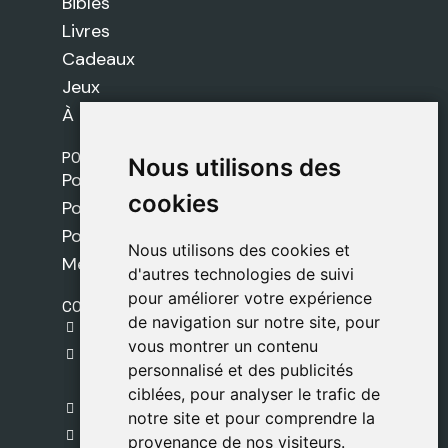
Bibles
Livres
Cadeaux
Jeux
À propos de nous
POLITIQUES
Nous utilisons des
Nous utilisons des
Politique de livraison
cookies
cookies
Politique de cookies
Politique de confidentialité
Nous utilisons des cookies et
Nous utilisons des cookies et
Mentions légales
d'autres technologies de suivi
d'autres technologies de suivi
pour améliorer votre expérience
pour améliorer votre expérience
CONTACT
de navigation sur notre site, pour
de navigation sur notre site, pour
gestion@safeliz.com
vous montrer un contenu
vous montrer un contenu
C. del Pradillo, 6, 28770 Colmenar Viejo,
personnalisé et des publicités
personnalisé et des publicités
Madrid
ciblées, pour analyser le trafic de
ciblées, pour analyser le trafic de
+34 918 459 877
notre site et pour comprendre la
notre site et pour comprendre la
Lundi au Vendredi
provenance de nos visiteurs.
provenance de nos visiteurs.