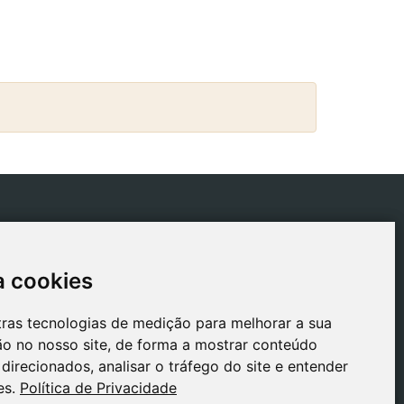
ICAS
CONTACTO
tica de Envios
gestion@safeliz.com
a cookies
a cookies
tica de Cookies
C. del Pradillo, 6, 28770
Colmenar Viejo,
tica de
tras tecnologias de medição para melhorar a sua
tras tecnologias de medição para melhorar a sua
Madrid
acidade
o no nosso site, de forma a mostrar conteúdo
o no nosso site, de forma a mostrar conteúdo
+34 918 459 877
o Legal
direcionados, analisar o tráfego do site e entender
direcionados, analisar o tráfego do site e entender
Segunda a Sexta
es.
es.
Política de Privacidade
Política de Privacidade