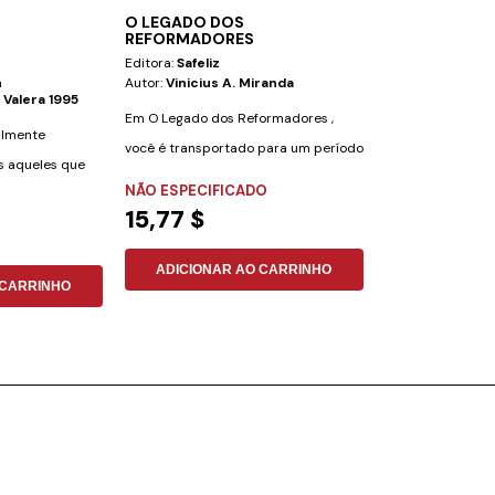
O LEGADO DOS
BÍBLIA ARQUE
REFORMADORES
Editora:
Safeliz
Editora:
Safeliz
n
Autor:
Vinicius A. Miranda
Autor:
Nova Vers
 Valera 1995
(nvi-Pt)
Em O Legado dos Reformadores ,
ialmente
CARACTERÍSTICAS:
você é transportado para um período
s aqueles que
Reina-Valera 1995
de grandes...
NÃO ESPECIFICADO
Aproximadamente
PELE
15,77 $
160,00 $
ADICIONAR AO CARRINHO
 CARRINHO
ADICIONAR