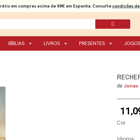
rátis
em compras acima de 99€ em Espanha. Consulte
condições de 
BÍBLIAS
LIVROS
PRESENTES
JOGO
RECHER
Jonas 
de
11,0
Cor
Idioma