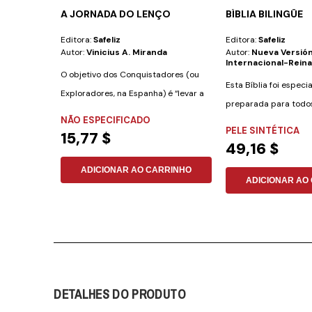
A JORNADA DO LENÇO
BÍBLIA BILINGÜE
Editora:
Safeliz
Editora:
Safeliz
Autor:
Vinicius A. Miranda
Autor:
Nueva Versió
Internacional-Reina
O objetivo dos Conquistadores (ou
Esta Bíblia foi espec
Exploradores, na Espanha) é “levar a
preparada para todo
mensagem...
NÃO ESPECIFICADO
desejam aprender...
PELE SINTÉTICA
15,77 $
49,16 $
ADICIONAR AO CARRINHO
ADICIONAR AO
DETALHES DO PRODUTO