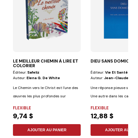
LE MEILLEUR CHEMIN À LIRE ET
DIEU SANS DOMICILE 
COLORIER
Éditeur:
Safeliz
Éditeur:
Vie Et Santé
Auteur:
Elena G. De White
Auteur:
Jean-Claude Ver
Le Chemin vers le Christ est l'une des
Une réponse pieuse situe Di
œuvres les plus profondes sur
Une autre dans les cathédra
l'expérience...
FLEXIBLE
FLEXIBLE
9,74 $
12,88 $
AJOUTER AU PANIER
AJOUTER AU PAN