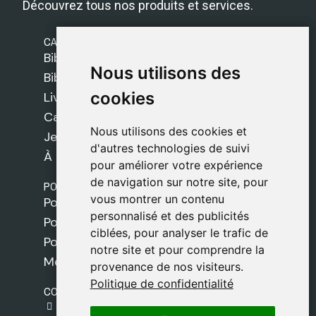
Découvrez tous nos produits et services.
CATÉGORIES
Bibles Safeliz
Nous utilisons des
Nous utilisons des
Bibles
cookies
cookies
Livres
Cadeaux
Nous utilisons des cookies et
Nous utilisons des cookies et
Jeux
d'autres technologies de suivi
d'autres technologies de suivi
À propos de nous
pour améliorer votre expérience
pour améliorer votre expérience
de navigation sur notre site, pour
de navigation sur notre site, pour
POLITIQUES
vous montrer un contenu
vous montrer un contenu
Politique de livraison
personnalisé et des publicités
personnalisé et des publicités
Politique de cookies
ciblées, pour analyser le trafic de
ciblées, pour analyser le trafic de
Politique de confidentialité
notre site et pour comprendre la
notre site et pour comprendre la
Mentions légales
provenance de nos visiteurs.
provenance de nos visiteurs.
Politique de confidentialité
Politique de confidentialité
CONTACT
gestion@safeliz.com