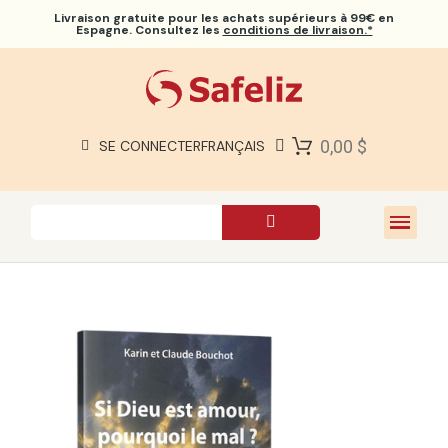
Livraison gratuite
pour les achats supérieurs à 99€ en
Espagne. Consultez les
conditions de livraison.*
BIBLES SAFELIZ
BIBLES
LIVRES
0,00 $
SE CONNECTER
FRANÇAIS
CADEAUX
JEUX
À PROPOS DE NOUS