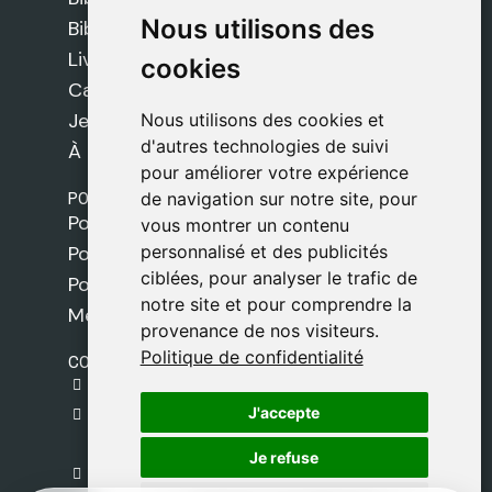
Nous utilisons des
Nous utilisons des
Bibles
Livres
cookies
cookies
Cadeaux
Jeux
Nous utilisons des cookies et
Nous utilisons des cookies et
d'autres technologies de suivi
d'autres technologies de suivi
À propos de nous
pour améliorer votre expérience
pour améliorer votre expérience
POLITIQUES
de navigation sur notre site, pour
de navigation sur notre site, pour
Politique de livraison
vous montrer un contenu
vous montrer un contenu
personnalisé et des publicités
personnalisé et des publicités
Politique de cookies
ciblées, pour analyser le trafic de
ciblées, pour analyser le trafic de
Politique de confidentialité
notre site et pour comprendre la
notre site et pour comprendre la
Mentions légales
provenance de nos visiteurs.
provenance de nos visiteurs.
Politique de confidentialité
Politique de confidentialité
CONTACT
gestion@safeliz.com
J'accepte
J'accepte
C. del Pradillo, 6, 28770 Colmenar Viejo,
Madrid
Je refuse
Je refuse
+34 918 459 877