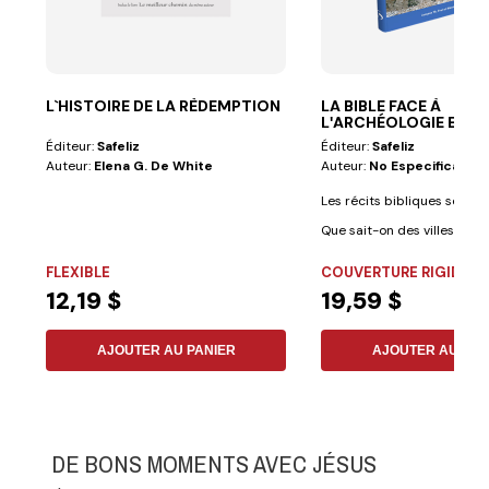
L`HISTOIRE DE LA RÈDEMPTION
LA BIBLE FACE À
LʹARCHÉOLOGIE ET À
LʹHISTOIRE
Éditeur:
Safeliz
Éditeur:
Safeliz
Auteur:
Elena G. De White
Auteur:
No Especificado
Les récits bibliques sont-ils
Que sait-on des villes enfuie
FLEXIBLE
COUVERTURE RIGIDE
12,19 $
19,59 $
AJOUTER AU PANIER
AJOUTER AU PAN
DE BONS MOMENTS AVEC JÉSUS