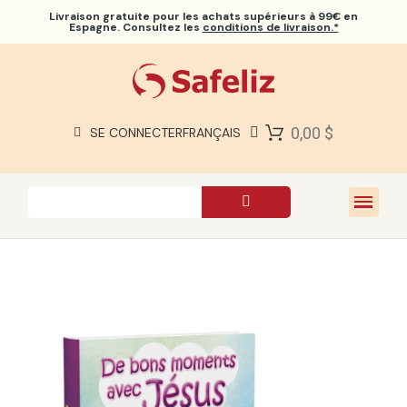
Livraison gratuite
pour les achats supérieurs à 99€ en
Espagne. Consultez les
conditions de livraison.*
BIBLES SAFELIZ
BIBLES
LIVRES
0,00 $
SE CONNECTER
FRANÇAIS
CADEAUX
JEUX
À PROPOS DE NOUS