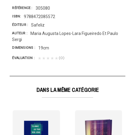
305080
RÉFÉRENCE
9788472085572
ISBN
Safeliz
ÉDITEUR
Maria Augusta Lopes-Lara Figueiredo Et Paulo
AUTEUR
Sergi
19cm
DIMENSIONS
(0)
★★★★★
ÉVALUATION
DANS LA MÊME CATÉGORIE
ZON