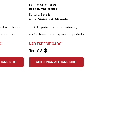
O LEGADO DOS
5 LETRAS
REFORMADORES
Editora:
Safeliz
Editora:
Safeliz
Autor:
Vinicius A. Miranda
Autor:
Cleiton F
m discípulos de
Em O Legado dos Reformadores ,
Desafio Bíblico: 
izando-os em
você é transportado para um período
pronto para test
de grandes...
conhecimentos...
O
NÃO ESPECIFICADO
NÃO ESPECIFI
15,77 $
15,77 $
 CARRINHO
ADICIONAR AO CARRINHO
ADICIONAR