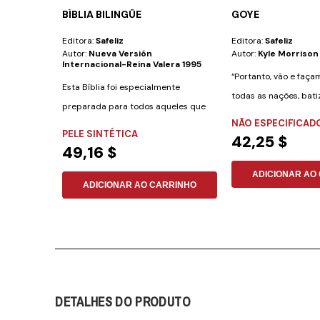
BÍBLIA BILINGÜE
GOYE
Editora:
Safeliz
Editora:
Safeliz
Autor:
Nueva Versión
Autor:
Kyle Morrison
Internacional-Reina Valera 1995
“Portanto, vão e faça
Esta Bíblia foi especialmente
todas as nações, bat
preparada para todos aqueles que
nome do...
NÃO ESPECIFICAD
desejam aprender...
PELE SINTÉTICA
42,25 $
49,16 $
ADICIONAR AO
ADICIONAR AO CARRINHO
DETALHES DO PRODUTO