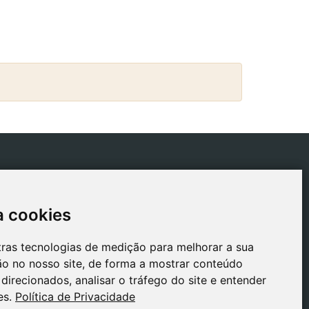
ICAS
CONTACTO
tica de Envios
gestion@safeliz.com
a cookies
a cookies
tica de Cookies
C. del Pradillo, 6, 28770
Colmenar Viejo,
tica de
tras tecnologias de medição para melhorar a sua
tras tecnologias de medição para melhorar a sua
Madrid
acidade
o no nosso site, de forma a mostrar conteúdo
o no nosso site, de forma a mostrar conteúdo
+34 918 459 877
o Legal
direcionados, analisar o tráfego do site e entender
direcionados, analisar o tráfego do site e entender
Segunda a Sexta
es.
es.
Política de Privacidade
Política de Privacidade