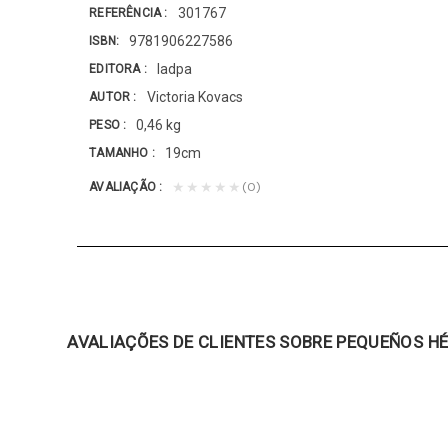
301767
REFERÊNCIA
9781906227586
ISBN
Iadpa
EDITORA
Victoria Kovacs
AUTOR
0,46 kg
PESO
19cm
TAMANHO
(0)
★★★★★
AVALIAÇÃO
AVALIAÇÕES DE CLIENTES SOBRE PEQUEÑOS 