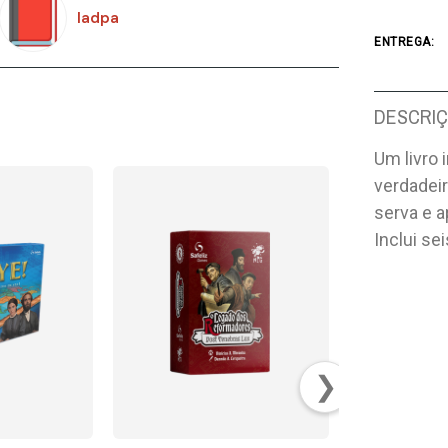
Iadpa
ENTREGA:
DESCRI
Um livro 
verdadeir
serva e a
Inclui se
❯