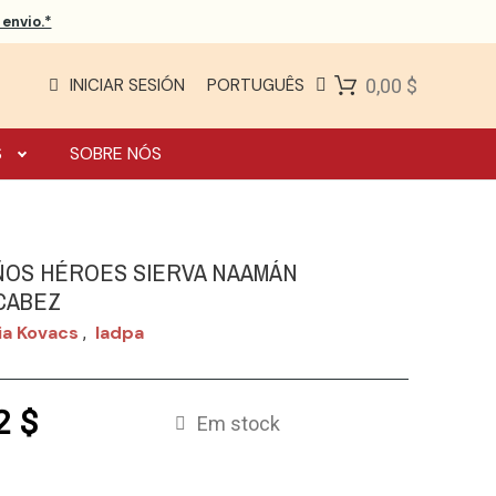
envio.*
INICIAR SESIÓN
PORTUGUÊS
0,00 $
S
SOBRE NÓS
OS HÉROES SIERVA NAAMÁN
CABEZ
ia Kovacs
Iadpa
,
2 $
Em stock