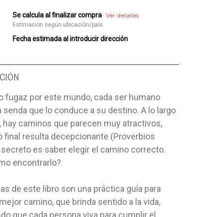
Se calcula al finalizar compra
Ver detalles
Estimación según ubicación/país
Fecha estimada al introducir dirección
CIÓN
so fugaz por este mundo, cada ser humano
 senda que lo conduce a su destino. A lo largo
a, hay caminos que parecen muy atractivos,
 final resulta decepcionante (Proverbios
l secreto es saber elegir el camino correcto.
mo encontrarlo?
as de este libro son una práctica guía para
 mejor camino, que brinda sentido a la vida,
do que cada persona viva para cumplir el
E BONDAD,T/D
AVENTURAS DE LA BIBLIA
SERIE NI