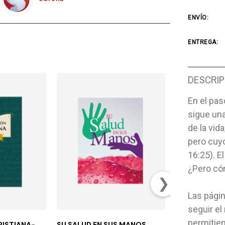
ENVÍO:
ENTREGA:
DESCRIP
En el pa
sigue una
de la vid
pero cuyo
16:25). E
¿Pero có
❯
Las págin
seguir el
permitien
RISTIANA-
SU SALUD EN SUS MANOS
MINISTERIO D