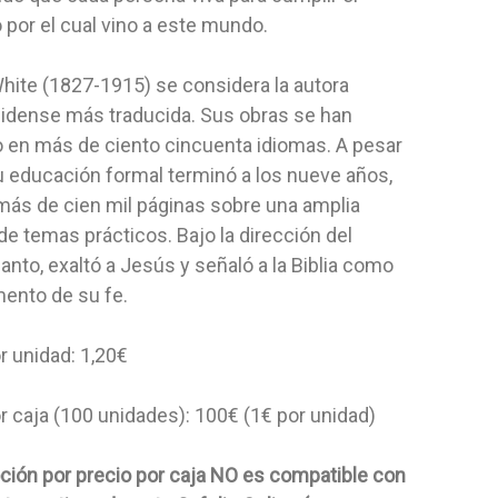
 por el cual vino a este mundo.
Editorial:
Aces
Autor:
Maijo
De White
Autor:
Ester Silva De Primuci
¿Cuánto pes
White (1827-1915) se considera la autora
enta para servir al
Siete relatos del Antiguo y del Nuevo
pregunta qu
idense más traducida. Sus obras se han
al a los más...
Testamento ayudarán a los más
Las relaciones
o en más de ciento cincuenta idiomas. A pesar
NO ESPECI
pequeños a...
NO ESPECIFICADO
11,20 $
u educación formal terminó a los nueve años,
11,25 $
más de cien mil páginas sobre una amplia
AGRE
de temas prácticos. Bajo la dirección del
 AL CARRITO
AGREGAR AL CARRITO
Santo, exaltó a Jesús y señaló a la Biblia como
mento de su fe.
r unidad: 1,20€
r caja (100 unidades): 100€ (1€ por unidad)
ción por precio por caja NO es compatible con