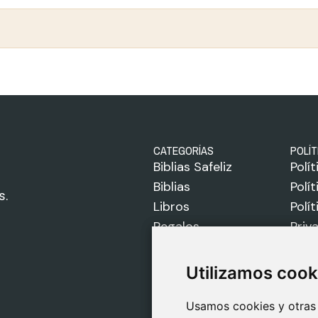
CATEGORÍAS
POLÍT
Biblias Safeliz
Polí
Biblias
Polí
s.
Libros
Polí
Regalos
Priv
Juegos
Avis
Sobre Nosotros
Utilizamos cook
Utilizamos cook
Usamos cookies y otras 
Usamos cookies y otras 