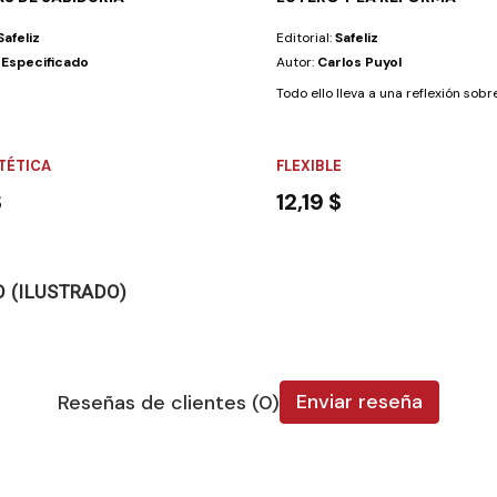
Safeliz
Editorial:
Safeliz
 Especificado
Autor:
Carlos Puyol
nte para...
Todo ello lleva a una reflexión sobr
NTÉTICA
FLEXIBLE
$
12,19 $
O (ILUSTRADO)
Enviar reseña
Reseñas de clientes (0)