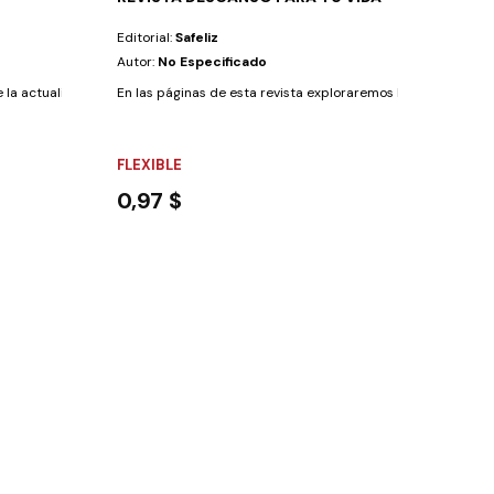
Editorial:
Safeliz
Autor:
No Especificado
e la actualidad de la Reforma tras medio...
En las páginas de esta revista exploraremos la historia, el mist
FLEXIBLE
0,97 $