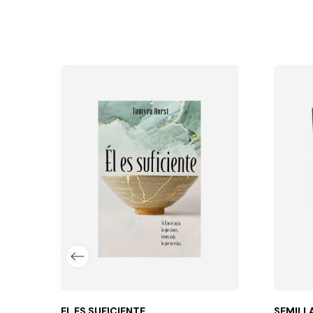
O)
 ser humano sigue una senda que lo conduce a...
EL ES SUFICIENTE
SEMILL