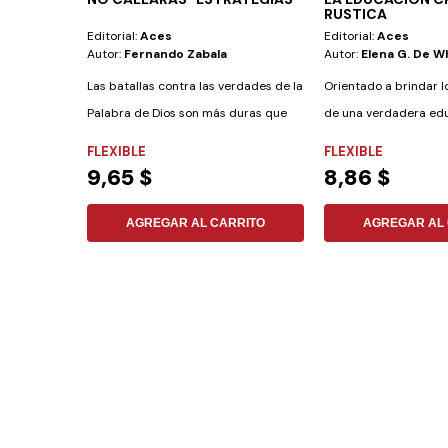
RUSTICA
Editorial:
Aces
Editorial:
Aces
Autor:
Fernando Zabala
Autor:
Elena G. De W
Las batallas contra las verdades de la
Orientado a brindar 
Palabra de Dios son más duras que
de una verdadera edu
antaño....
diferentes...
FLEXIBLE
FLEXIBLE
9,65 $
8,86 $
AGREGAR AL CARRITO
AGREGAR AL 