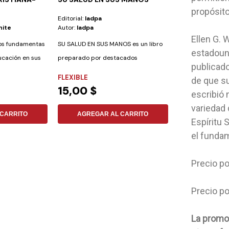
AZUL-ROJO
propósito
Editorial:
Iadpa
Editorial:
Gema
hite
Autor:
Iadpa
Autor:
Elena G. 
Ellen G. 
los fundamentas
SU SALUD EN SUS MANOS es un libro
Esta obra nos ori
estadoun
cación en sus
preparado por destacados
prójimo, en especi
publicad
profesionales de la...
FLEXIBLE
TAPA DURA
de que s
15,00 $
17,07 $
escribió 
variedad 
CARRITO
AGREGAR AL CARRITO
AGREGAR
Espíritu 
el funda
Precio po
Precio po
La promo