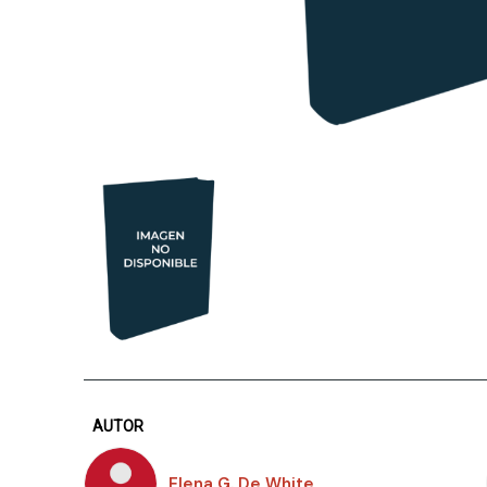
AUTOR
Elena G. De White