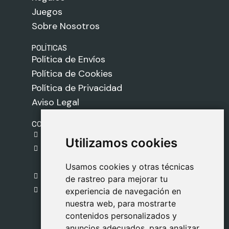
Juegos
Sobre Nosotros
POLÍTICAS
Política de Envíos
Política de Cookies
Política de Privacidad
Aviso Legal
CONTACTO
gestion@safeliz.com
Utilizamos cookies
Utilizamos cookies
C. del Pradillo, 6, 28770 Colmenar Viejo,
Madrid
Usamos cookies y otras técnicas
Usamos cookies y otras técnicas
918 459 877
de rastreo para mejorar tu
de rastreo para mejorar tu
Lunes a Viernes
experiencia de navegación en
experiencia de navegación en
nuestra web, para mostrarte
nuestra web, para mostrarte
09:00 - 13:00
contenidos personalizados y
contenidos personalizados y
anuncios adecuados, para analizar
anuncios adecuados, para analizar