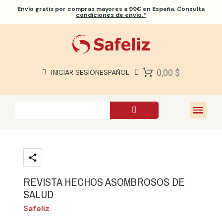
Envío gratis
por compras mayores a 99€ en España. Consulta
condiciones de envío.*
BIBLIAS SAFELIZ
BIBLIAS
LIBROS
0,00 $
INICIAR SESIÓN
ESPAÑOL
REGALOS
JUEGOS
SOBRE NOSOTROS
REVISTA HECHOS ASOMBROSOS DE
SALUD
Safeliz