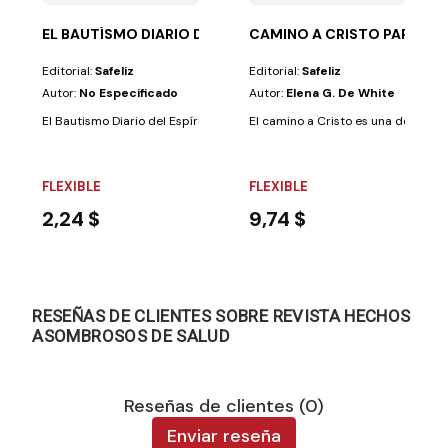
EL BAUTÍSMO DIARIO DEL ESPIRITU SANTO
CAMINO A CRISTO PARA LE
Editorial:
Safeliz
Editorial:
Safeliz
Autor:
No Especificado
Autor:
Elena G. De White
El Bautismo Diario del Espíritu Santo – Un Llamado al Reavivamiento Este
El camino a Cristo es una de las ob
FLEXIBLE
FLEXIBLE
2,24 $
9,74 $
RESEÑAS DE CLIENTES SOBRE REVISTA HECHOS
ASOMBROSOS DE SALUD
Reseñas de clientes (0)
Enviar reseña