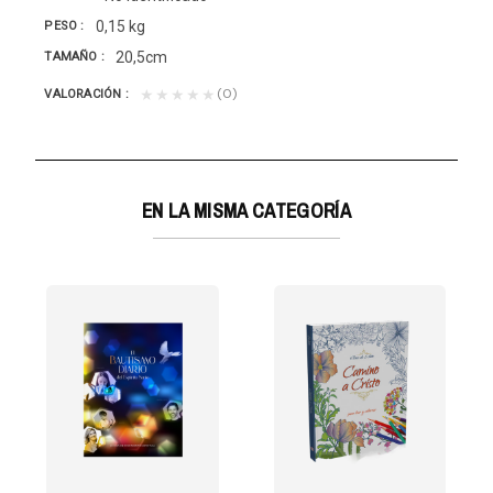
0,15 kg
PESO
20,5cm
TAMAÑO
(0)
★★★★★
VALORACIÓN
EN LA MISMA CATEGORÍA
ABLES
a cada miembro a...
egará el último.Y entre ambos, todos tenemos otros...