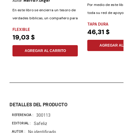
Autor:
Merrill F.unger
Por medio de este libro, lo
En este libro se encierra un tesoro de
toda su red de apoyo, ya s
verdades biblicas, un compañero para
abuelos,...
TAPA DURA
el...
FLEXIBLE
46,31 $
19,03 $
AGREGAR AL CAR
AGREGAR AL CARRITO
DETALLES DEL PRODUCTO
300113
REFERENCIA
Safeliz
EDITORIAL
No identificado
AUTOR