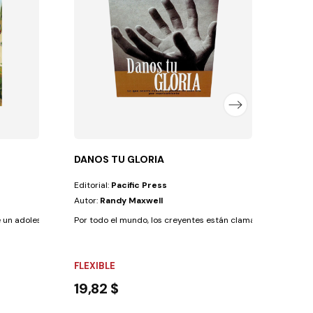
El lid
FLEX
12,6
DANOS TU GLORIA
Editorial:
Pacific Press
Autor:
Randy Maxwell
 un adolescente aficionado a las lecturas...
Por todo el mundo, los creyentes están clamando a Dios por 
FLEXIBLE
19,82 $