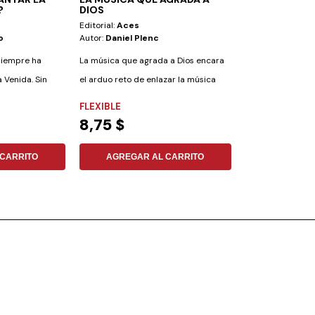
?
DIOS
SABATICA-T/
Editorial:
Aces
Editorial:
Aces
o
Autor:
Daniel Plenc
Autor:
Elena G. 
 siempre ha
La música que agrada a Dios encara
Es significativo q
 Venida. Sin
el arduo reto de enlazar la música
actividades siem
con la...
Iglesia...
FLEXIBLE
TAPA DURA
8,75 $
13,79 $
CARRITO
AGREGAR AL CARRITO
AGREGAR