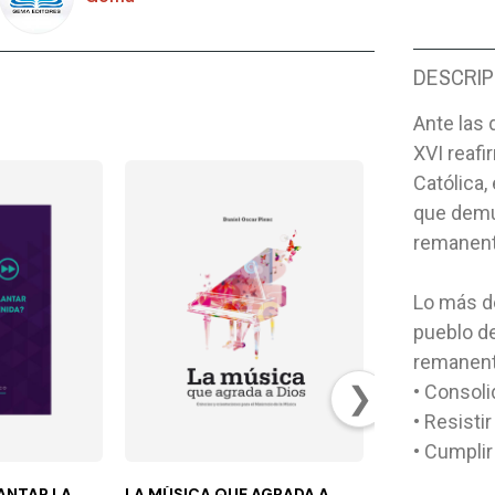
DESCRIP
Ante las 
XVI reafi
Católica,
que demue
remanente
Lo más de
pueblo de
remanent
❯
• Consoli
• Resisti
• Cumplir
ANTAR LA
LA MÚSICA QUE AGRADA A
CONSEJOS SO