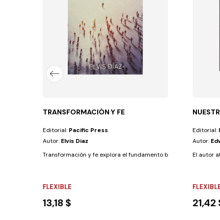
de las Escrituras, este libro ofrece un...
TRANSFORMACIÓN Y FE
NUESTR
Editorial:
Pacific Press
Editorial:
Autor:
Elvis Diaz
Autor:
Ed
Transformación y fe explora el fundamento bíblico del discipulad
El autor 
FLEXIBLE
FLEXIBL
13,18 $
21,42 