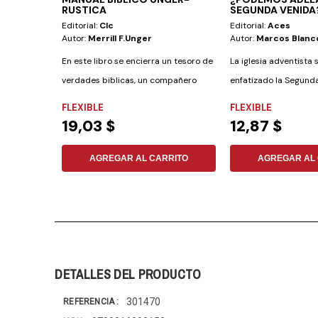
RUSTICA
SEGUNDA VENIDA
Editorial:
Clc
Editorial:
Aces
Autor:
Merrill F.unger
Autor:
Marcos Blanc
En este libro se encierra un tesoro de
La iglesia adventista
verdades biblicas, un compañero
enfatizado la Segunda
para el...
embargo, a más...
FLEXIBLE
FLEXIBLE
19,03 $
12,87 $
AGREGAR AL CARRITO
AGREGAR AL 
DETALLES DEL PRODUCTO
301470
REFERENCIA