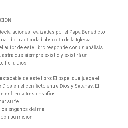
CIÓN
declaraciones realizadas por el Papa Benedicto
rmando la autoridad absoluta de la Iglesia
 el autor de este libro responde con un análisis
stra que siempre existió y existirá un
 fiel a Dios.
stacable de este libro: El papel que juega el
 Dios en el conflicto entre Dios y Satanás. El
e enfrenta tres desafíos:
dar su fe
r los engaños del mal
 con su misión.
BRE OBRA E.
CÓMO ALCANZAR MUNDO
ESCALEMO