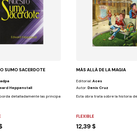
O SUMO SACERDOTE
MÁS ALLÁ DE LA MAGIA
Iadpa
Editorial:
Aces
ward Heppenstall
Autor:
Denis Cruz
o, su esencia y...
aborda detalladamente las principales enseñanzas bíblicas respecto a la...
Esta obra trata sobre la historia de
E
FLEXIBLE
$
12,39 $