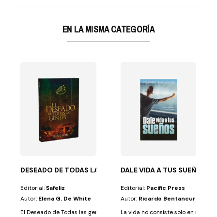
EN LA MISMA CATEGORÍA
y la...
s seres humanos han buscado respuestas a diversas...
DESEADO DE TODAS LAS GENTES
DALE VIDA A TUS SUEÑO (D
Editorial:
Safeliz
Editorial:
Pacific Press
Autor:
Elena G. De White
Autor:
Ricardo Bentancur
El Deseado de Todas las gentes:Precio por unidad: 2,50€Precio por caja
La vida no consiste solo en respira