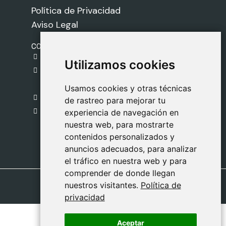
Política de Privacidad
Aviso Legal
CONTACTO
gestion@safeliz.com
Utilizamos cookies
Utilizamos cookies
C. del Pradillo, 6, 28770 Colmenar Viejo,
Madrid
Usamos cookies y otras técnicas
Usamos cookies y otras técnicas
918 459 877
de rastreo para mejorar tu
de rastreo para mejorar tu
Lunes a Viernes
experiencia de navegación en
experiencia de navegación en
nuestra web, para mostrarte
nuestra web, para mostrarte
09:00 - 13:00
contenidos personalizados y
contenidos personalizados y
anuncios adecuados, para analizar
anuncios adecuados, para analizar
el tráfico en nuestra web y para
el tráfico en nuestra web y para
comprender de donde llegan
comprender de donde llegan
nuestros visitantes.
nuestros visitantes.
Política de
Política de
privacidad
privacidad
Aceptar
Aceptar