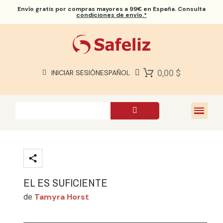
Envío gratis
por compras mayores a 99€ en España. Consulta
condiciones de envío.*
BIBLIAS SAFELIZ
BIBLIAS
LIBROS
0,00 $
INICIAR SESIÓN
ESPAÑOL
REGALOS
JUEGOS
SOBRE NOSOTROS
EL ES SUFICIENTE
Tamyra Horst
de