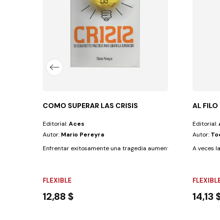
barcó en una pequeña isla de Centroamérica....
COMO SUPERAR LAS CRISIS
AL FILO
Editorial:
Aces
Editorial:
Autor:
Mario Pereyra
Autor:
To
Enfrentar exitosamente una tragedia aumenta la capacidad para
A veces l
FLEXIBLE
FLEXIBL
12,88 $
14,13 