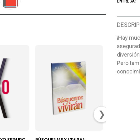
ENTREGA:
DESCRIP
¡Hay muc
asegurad
diversión
Pero tam
conocimi
❯
EXO SEGURO
BÚSQUENME Y VIVIRAN
SOLUCIÓN PAR