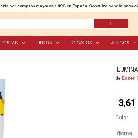
ratis
por compras mayores a 99€ en España. Consulta
condiciones de
BIBLIAS
LIBROS
REGALOS
JUEGOS
ILUMIN
Ester 
de
3,61
Color
Idioma