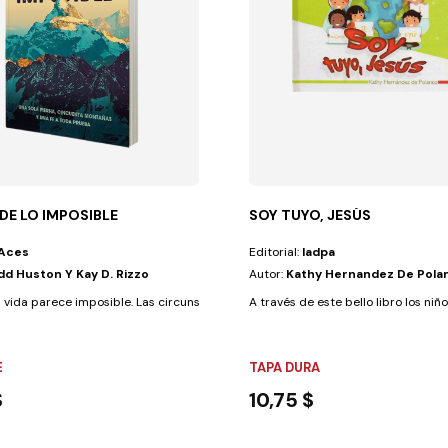
 DE LO IMPOSIBLE
SOY TUYO, JESÚS
Aces
Editorial:
Iadpa
dd Huston Y Kay D. Rizzo
Autor:
Kathy Hernandez De Pola
 enfrentar desafíos...
a vida parece imposible. Las circunstancias que nos vemos forzados a...
A través de este bello libro los ni
E
TAPA DURA
$
10,75 $