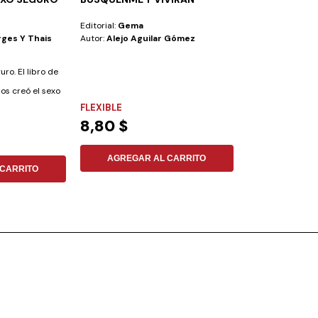
EXISTENCIAL-
Editorial:
Gema
Editorial:
Aces
ges Y Thais
Autor:
Alejo Aguilar Gómez
Autor:
Alejandro
Las crisis son ca
ro. El libro de
frecuentes en nue
os creó el sexo
financieras y...
FLEXIBLE
FLEXIBLE
8,80 $
3,52 $
AGREGAR AL CARRITO
AGREGAR
CARRITO