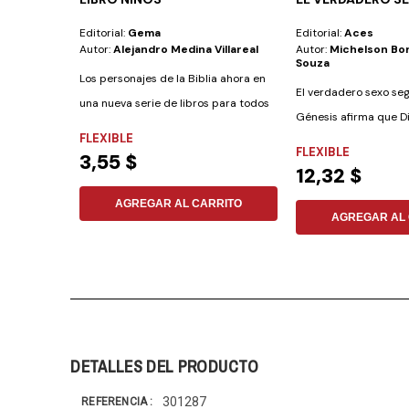
Editorial:
Gema
Editorial:
Aces
Autor:
Alejandro Medina Villareal
Autor:
Michelson Bor
Souza
Los personajes de la Biblia ahora en
El verdadero sexo segu
una nueva serie de libros para todos
Génesis afirma que Di
los...
FLEXIBLE
como...
FLEXIBLE
3,55 $
12,32 $
AGREGAR AL CARRITO
AGREGAR AL 
DETALLES DEL PRODUCTO
301287
REFERENCIA