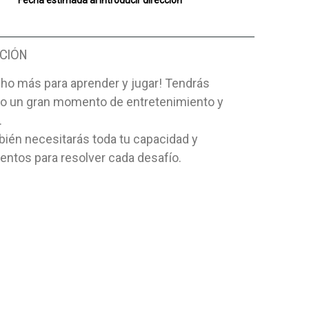
Fecha estimada al introducir dirección
CIÓN
ho más para aprender y jugar! Tendrás
o un gran momento de entretenimiento y
.
bién necesitarás toda tu capacidad y
entos para resolver cada desafío.
A LA CRISIS
CARTAS A JOVENES
MIENTRAS