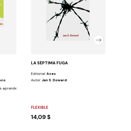
En las
FLEX
10,3
LA SÉPTIMA FUGA
Editorial:
Aces
nco
Autor:
Jan S. Doward
ños aprenderán: por qué su cuerpo es un templo...
FLEXIBLE
14,09 $