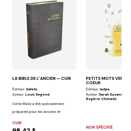
LA BIBLE DE L’ANCIEN — CUIR
PETITS MOTS VENAN
COEUR
Éditeur:
Safeliz
Éditeur:
Iadpa
Auteur:
Louis Segond
Auteur:
Sarah Suzane Bert
Rogério Chimello
Cette Bible a été spécialement
préparée pour les anciens et
comprend les...
CUIR
NON SPÉCIFIÉ
98,42 $