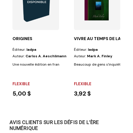
 nous mettre en...
nière évidente à la compréhension du dialogue...
ORIGINES
VIVRE AU TEMPS DE LA FIN
Éditeur:
Iadpa
Éditeur:
Iadpa
Auteur:
Carlos A. Aeschlimann
Auteur:
Mark A. Finley
Une nouvelle édition en français d’excellentes études bibliques révisée e
Beaucoup de gens s'inquiètent parce
FLEXIBLE
FLEXIBLE
5,00 $
3,92 $
AVIS CLIENTS SUR LES DÉFIS DE L’ÈRE
NUMÉRIQUE