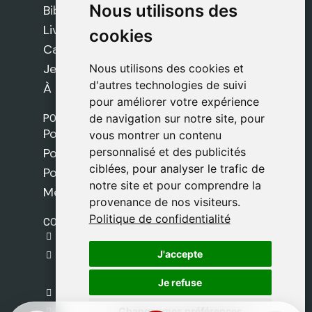
Nous utilisons des
Nous utilisons des
Bibles
Livres
cookies
cookies
Cadeaux
Jeux
Nous utilisons des cookies et
Nous utilisons des cookies et
d'autres technologies de suivi
d'autres technologies de suivi
À propos de nous
pour améliorer votre expérience
pour améliorer votre expérience
POLITIQUES
de navigation sur notre site, pour
de navigation sur notre site, pour
Politique de livraison
vous montrer un contenu
vous montrer un contenu
personnalisé et des publicités
personnalisé et des publicités
Politique de cookies
ciblées, pour analyser le trafic de
ciblées, pour analyser le trafic de
Politique de confidentialité
notre site et pour comprendre la
notre site et pour comprendre la
Mentions légales
provenance de nos visiteurs.
provenance de nos visiteurs.
Politique de confidentialité
Politique de confidentialité
CONTACT
gestion@safeliz.com
J'accepte
J'accepte
C. del Pradillo, 6, 28770 Colmenar Viejo,
Madrid
Je refuse
Je refuse
+34 918 459 877
Changer mes préférences
Changer mes préférences
Lundi au Vendredi