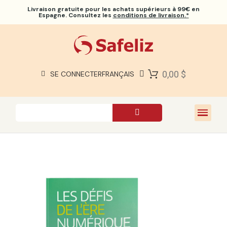
Livraison gratuite
pour les achats supérieurs à 99€ en
Espagne. Consultez les
conditions de livraison.*
BIBLES SAFELIZ
BIBLES
LIVRES
0,00 $
SE CONNECTER
FRANÇAIS
CADEAUX
JEUX
À PROPOS DE NOUS