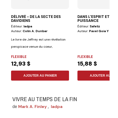
DÉLIVRÉ - DE LA SECTE DES
DANS L'ESPRIT ET LA
DAVIDIENS
PUISSANCE
Éditeur:
Iadpa
Éditeur:
Safeliz
Auteur:
Colin A. Dunbar
Auteur:
Pavel Goia Y Kell
Le livre de Jeffrey est une révélation
perspicace venue du coeur,
del’expérience...
FLEXIBLE
FLEXIBLE
12,93 $
15,88 $
AJOUTER AU PANIER
AJOUTER AU PAN
VIVRE AU TEMPS DE LA FIN
Mark A. Finley
Iadpa
de
,