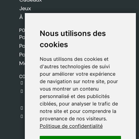
Jeux
À propos de nous
POLITIQUES
Nous utilisons des
Nous utilisons des
Politique de livraison
cookies
cookies
Politique de cookies
Politique de confidentialité
Nous utilisons des cookies et
Nous utilisons des cookies et
Mentions légales
d'autres technologies de suivi
d'autres technologies de suivi
pour améliorer votre expérience
pour améliorer votre expérience
CONTACT
de navigation sur notre site, pour
de navigation sur notre site, pour
gestion@safeliz.com
vous montrer un contenu
vous montrer un contenu
C. del Pradillo, 6, 28770 Colmenar Viejo,
personnalisé et des publicités
personnalisé et des publicités
Madrid
ciblées, pour analyser le trafic de
ciblées, pour analyser le trafic de
+34 918 459 877
notre site et pour comprendre la
notre site et pour comprendre la
Lundi au Vendredi
provenance de nos visiteurs.
provenance de nos visiteurs.
09:00 - 13:00
Politique de confidentialité
Politique de confidentialité