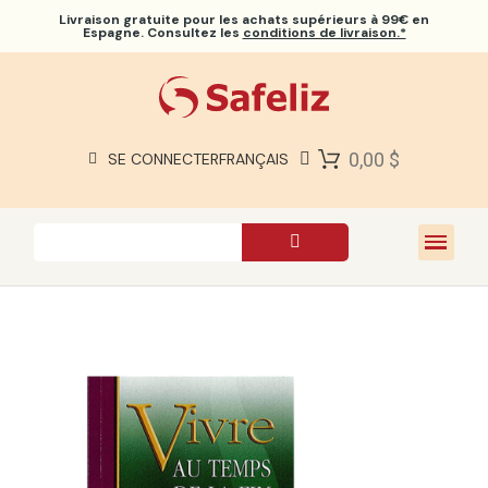
Livraison gratuite
pour les achats supérieurs à 99€ en
Espagne. Consultez les
conditions de livraison.*
BIBLES SAFELIZ
BIBLES
LIVRES
0,00 $
SE CONNECTER
FRANÇAIS
CADEAUX
JEUX
À PROPOS DE NOUS