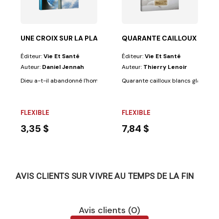
la surface de la terre et l'apparition des langues...
UNE CROIX SUR LA PLANÈTE BLEUE
QUARANTE CAILLOUX BLAN
Éditeur:
Vie Et Santé
Éditeur:
Vie Et Santé
Auteur:
Daniel Jennah
Auteur:
Thierry Lenoir
del’expérience...
Dieu a-t-il abandonné l'homme à son sort ? Le doute semble permis tant 
Quarante cailloux blancs glanés au 
FLEXIBLE
FLEXIBLE
3,35 $
7,84 $
AVIS CLIENTS SUR VIVRE AU TEMPS DE LA FIN
Avis clients (0)