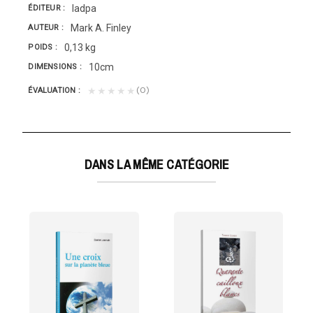
Iadpa
ÉDITEUR
Mark A. Finley
AUTEUR
0,13 kg
POIDS
10cm
DIMENSIONS
(0)
★★★★★
ÉVALUATION
DANS LA MÊME CATÉGORIE
ack