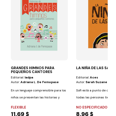
GRANDES HIMNOS PARA
LA NIÑA DE LAS SAND
PEQUEÑOS CANTORES
Editorial:
Iadpa
Editorial:
Aces
Autor:
Adriana L. De Femopase
Autor:
Sarah Suzane Berto
En un lenguaje comprensible para los
Sofi está a punto de descu
niños se presentan las historias y
todas las personas tienen
aventuras...
conocimientos...
FLEXIBLE
NO ESPECIFICADO
11,69 $
8,96 $