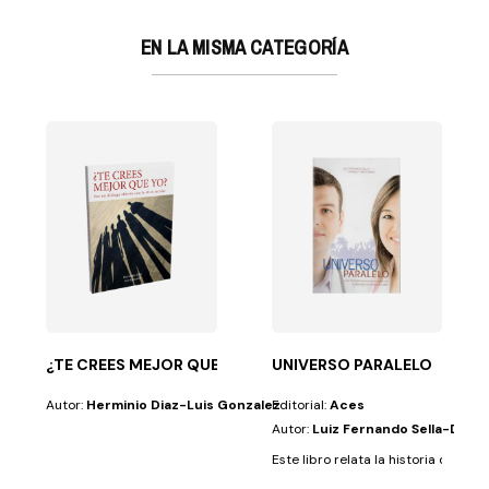
EN LA MISMA CATEGORÍA
 ENGAÑO?
u cónyuge y con...
de la Nueva Era. Analiza sus pilares e identifica...
¿TE CREES MEJOR QUE YO?
UNIVERSO PARALELO
Autor:
Herminio Diaz-Luis Gonzalez
Editorial:
Aces
Autor:
Luiz Fernando Sella-Danie
Este libro relata la historia de vid