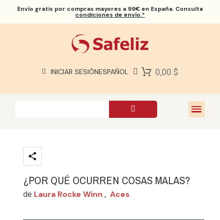
Envío gratis
por compras mayores a 99€ en España. Consulta
condiciones de envío.*
BIBLIAS SAFELIZ
BIBLIAS
LIBROS
0,00 $
INICIAR SESIÓN
ESPAÑOL
REGALOS
JUEGOS
SOBRE NOSOTROS
¿POR QUÉ OCURREN COSAS MALAS?
Laura Rocke Winn
Aces
de
,