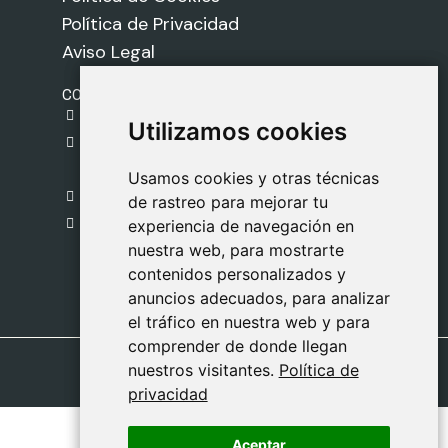
Política de Privacidad
Aviso Legal
CONTACTO
gestion@safeliz.com
Utilizamos cookies
Utilizamos cookies
C. del Pradillo, 6, 28770 Colmenar Viejo,
Madrid
Usamos cookies y otras técnicas
Usamos cookies y otras técnicas
918 459 877
de rastreo para mejorar tu
de rastreo para mejorar tu
Lunes a Viernes
experiencia de navegación en
experiencia de navegación en
nuestra web, para mostrarte
nuestra web, para mostrarte
09:00 - 13:00
contenidos personalizados y
contenidos personalizados y
anuncios adecuados, para analizar
anuncios adecuados, para analizar
el tráfico en nuestra web y para
el tráfico en nuestra web y para
comprender de donde llegan
comprender de donde llegan
nuestros visitantes.
nuestros visitantes.
Política de
Política de
privacidad
privacidad
Aceptar
Aceptar