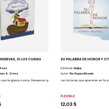
NSERVAS, SI LOS CUIDAS
SU PALABRA DE HONOR Y OT
Aces
Editorial:
Iadpa
mes A. Cress
Autor:
No Especificado
cristo. Y a...
que la iglesia crezca. Deseamos que el reino de Dios se expanda. Pero...
Las historias que aparecen en Su pa
E
FLEXIBLE
$
12,03 $