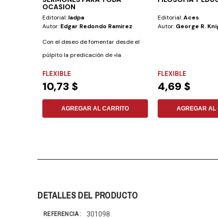
OCASION
Editorial:
Iadpa
Editorial:
Aces
Autor:
Edgar Redondo Ramirez
Autor:
George R. Kni
Con el deseo de fomentar desde el
púlpito la predicación de «la
palabra», ponemos...
FLEXIBLE
FLEXIBLE
10,73 $
4,69 $
AGREGAR AL CARRITO
AGREGAR AL 
DETALLES DEL PRODUCTO
301098
REFERENCIA