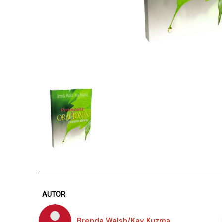
AUTOR
Brenda Walsh/Kay Kuzma