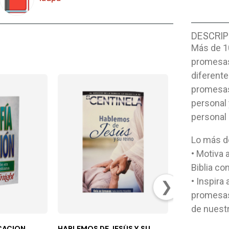
DESCRIP
Más de 1
promesas
diferente
promesas
personal 
personal 
Lo más de
• Motiva 
Biblia co
• Inspira 
❯
promesas 
de nuestr
UCACION
HABLEMOS DE JESÚS Y SU
DIOS NO TIEN