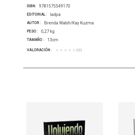
9781575549170
ISBN
Iadpa
EDITORIAL
Brenda Walsh/Kay Kuzma
AUTOR
0,27 kg
PESO
13cm
TAMAÑO
(0)
★★★★★
VALORACIÓN