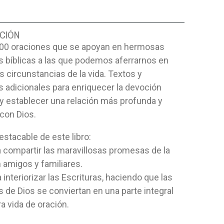
CIÓN
00 oraciones que se apoyan en hermosas
 bíblicas a las que podemos aferrarnos en
s circunstancias de la vida. Textos y
 adicionales para enriquecer la devoción
y establecer una relación más profunda y
con Dios.
stacable de este libro:
a compartir las maravillosas promesas de la
n amigos y familiares.
a interiorizar las Escrituras, haciendo que las
de Dios se conviertan en una parte integral
a vida de oración.
E FAVORITOS
VOCES SILENCIOSAS
IDEAS Y T