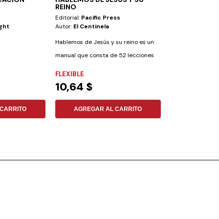
REINO
Editorial:
Pacific Press
Editorial:
Gema
ght
Autor:
El Centinela
Autor:
Kenneth G
Hablemos de Jesús y su reino es un
¿Alguna vez has 
manual que consta de 52 lecciones
tiene sus preferi
prácticas...
incluido...
FLEXIBLE
FLEXIBLE
10,64 $
7,17 $
CARRITO
AGREGAR AL CARRITO
AGREGAR