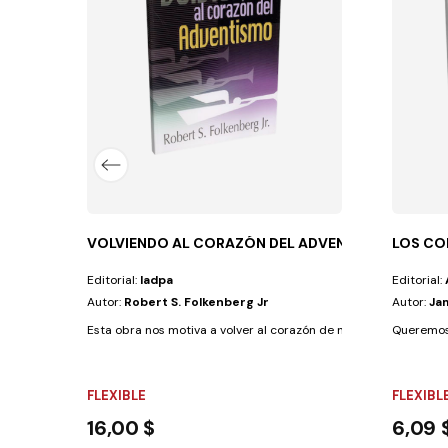
DO se une a los numerosos y relevantes...
VOLVIENDO AL CORAZÓN DEL ADVENTISMO
LOS CO
Editorial:
Iadpa
Editorial:
Autor:
Robert S. Folkenberg Jr
Autor:
Ja
Esta obra nos motiva a volver al corazón de nuestro mensaje: Jesu
Queremos 
FLEXIBLE
FLEXIBL
16,00 $
6,09 