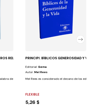
Autor
¿Qué d
FLEX
26,7
ROS RELATOS...
PRINCIPI. BÍBLICOS GENEROSIDAD Y VIDA.
Editorial:
Gema
Autor:
Mel Rees
labra de honor ofrecen a los jóvenes y a los...
Mel Rees es considerado el decano de los educadores advent
FLEXIBLE
5,26 $