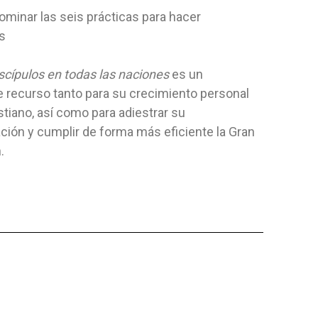
JESÚS CON CAR
minar las seis prácticas para hacer
Editorial:
Es Futuro
Autor:
Manue
os
ficado
Autor:
Editorial Aurora
La Nueva Era
Produciones
hogar. ¿Sabe
La alabanzas y la acción de gracias
scípulos en todas las naciones
es un
trampas? Lea.
nos conducen a la presencia de Dios
 recurso tanto para su crecimiento personal
NO ESPECI
ADO
7,97 $
y nos...
tiano, así como para adiestrar su
TAPA DURA
ión y cumplir de forma más eficiente la Gran
11,80 $
AGRE
.
 AL CARRITO
AGREGAR AL CARRITO