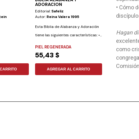
ADORACION
• Cómo do
Editorial:
Safeliz
Editorial:
Aces
discípul
tein
Autor:
Reina Valera 1995
Autor:
No Especi
Esta Biblia de Alabanza y Adoración
Hagan di
tiene las siguientes características: •...
excelente
PIEL REGENERADA
NO ESPECIFIC
como cris
55,43 $
35,36 $
congregac
Comisión
CARRITO
AGREGAR AL CARRITO
AGREGAR