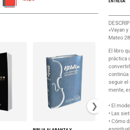
ENTREGA:
DESCRIP
«Vayan y 
Mateo 28
El libro 
práctica 
convertir
continúa 
seguir el
mente, es
❯
• El mode
• Las sie
• Cómo da
espiritual
BIBLIA ALABANZA Y
LA FUERZA DE