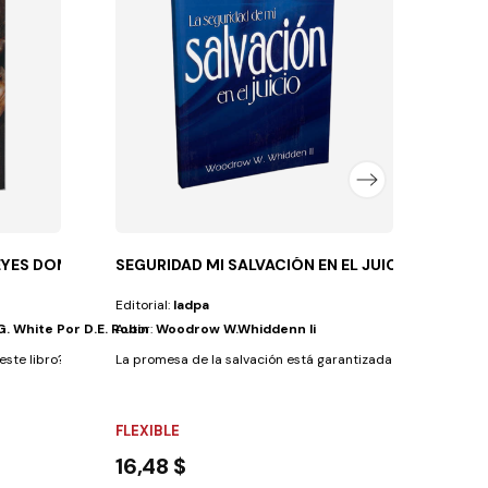
Autor
Hace c
FLEX
21,
YES DOMINICALES
SEGURIDAD MI SALVACIÓN EN EL JUICIO
Editorial:
Iadpa
G. White Por D.E. Robin
Autor:
Woodrow W.Whiddenn Ii
te libro? Porque la Iglesia Adventista ha sido...
La promesa de la salvación está garantizada para quienes con
FLEXIBLE
16,48 $