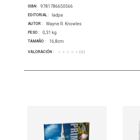
9781786650566
ISBN
Iadpa
EDITORIAL
Wayne R. Knowles
AUTOR
0,31 kg
PESO
16,8cm
TAMAÑO
(0)
★★★★★
VALORACIÓN
RME