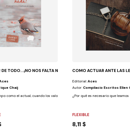
 DE TODO...¡NO NOS FALTA NADA!
COMO ACTUAR ANTE LAS LE
Aces
Editorial:
Aces
ique Chaij
Autor:
Compilacio Escritos Ellen 
po como el actual, cuando los valores superiores del espíritu están tan...
¿Por qué es necesario que leamos es
E
FLEXIBLE
$
8,11 $