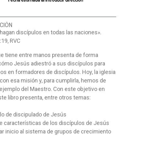
Fecha estimada al introducir dirección
CIÓN
hagan discípulos en todas las naciones».
:19, RVC
que tiene entre manos presenta de forma
cómo Jesús adiestró a sus discípulos para
los en formadores de discípulos. Hoy, la iglesia
con esa misión y, para cumplirla, hemos de
 ejemplo del Maestro. Con este objetivo en
te libro presenta, entre otros temas:
lo de discipulado de Jesús
te características de los discípulos de Jesús
r inicio al sistema de grupos de crecimiento
 LA PALABRA
EN ACCIÓN DE GRACIAS, PARA
LA NUEVA