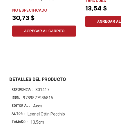
TAPA DURA
13,54 $
6...
NO ESPECIFICADO
30,73 $
AGREGAR AL CAR
AGREGAR AL CARRITO
DETALLES DEL PRODUCTO
301417
REFERENCIA
9789877986815
ISBN
Aces
EDITORIAL
Leonel Ottin Pecchio
AUTOR
13,5cm
TAMAÑO