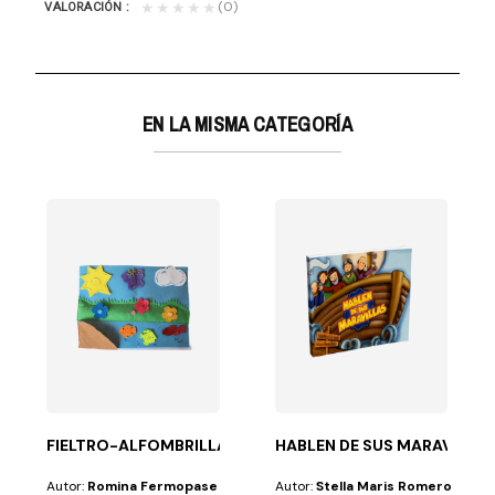
(0)
★★★★★
VALORACIÓN
EN LA MISMA CATEGORÍA
S - AT
ta
 para...
respuesta es «sí», este libro es para ti. Porque...
FIELTRO-ALFOMBRILLA DIDÁCTICA (BOTONES)
HABLEN DE SUS MARAVILLA
Autor:
Romina Fermopase
Autor:
Stella Maris Romero