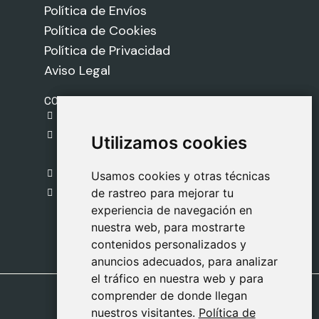
Política de Envíos
Política de Cookies
Política de Privacidad
Aviso Legal
CONTACTO
gestion@safeliz.com
C. del Pradillo, 6, 28770 Colmenar Viejo,
Utilizamos cookies
Utilizamos cookies
Madrid
918 459 877
Usamos cookies y otras técnicas
Usamos cookies y otras técnicas
de rastreo para mejorar tu
de rastreo para mejorar tu
Lunes a Viernes
experiencia de navegación en
experiencia de navegación en
09:00 - 13:00
nuestra web, para mostrarte
nuestra web, para mostrarte
contenidos personalizados y
contenidos personalizados y
anuncios adecuados, para analizar
anuncios adecuados, para analizar
el tráfico en nuestra web y para
el tráfico en nuestra web y para
comprender de donde llegan
comprender de donde llegan
nuestros visitantes.
nuestros visitantes.
Política de
Política de