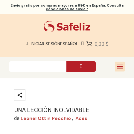
Envío gratis
por compras mayores a 99€ en España. Consulta
condiciones de envío.*
BIBLIAS SAFELIZ
BIBLIAS
LIBROS
0,00 $
INICIAR SESIÓN
ESPAÑOL
REGALOS
JUEGOS
SOBRE NOSOTROS
UNA LECCIÓN INOLVIDABLE
Leonel Ottin Pecchio
Aces
de
,