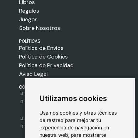
Libros
Regalos
Juegos
Sobre Nosotros
POLÍTICAS
Política de Envíos
Política de Cookies
Política de Privacidad
Aviso Legal
CONTACTO
gestion@safeliz.com
Utilizamos cookies
Utilizamos cookies
C. del Pradillo, 6, 28770 Colmenar Viejo,
Madrid
Usamos cookies y otras técnicas
Usamos cookies y otras técnicas
918 459 877
de rastreo para mejorar tu
de rastreo para mejorar tu
Lunes a Viernes
experiencia de navegación en
experiencia de navegación en
nuestra web, para mostrarte
nuestra web, para mostrarte
09:00 - 13:00