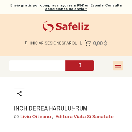
Envío gratis
por compras mayores a 99€ en España. Consulta
condiciones de envío.*
BIBLIAS SAFELIZ
BIBLIAS
LIBROS
0,00 $
INICIAR SESIÓN
ESPAÑOL
REGALOS
JUEGOS
SOBRE NOSOTROS
INCHIDEREA HARULU!-RUM
Liviu Oiteanu
Editura Viata Si Sanatate
de
,