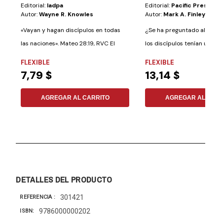
Editorial:
Iadpa
Editorial:
Pacific Press
Autor:
Wayne R. Knowles
Autor:
Mark A. Finley
«Vayan y hagan discípulos en todas
¿Se ha preguntado alguna 
las naciones». Mateo 28:19, RVC El
los discípulos tenían una f
libro...
audaz?...
FLEXIBLE
FLEXIBLE
7,79 $
13,14 $
AGREGAR AL CARRITO
AGREGAR AL CAR
DETALLES DEL PRODUCTO
301421
REFERENCIA
9786000000202
ISBN