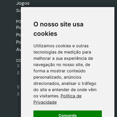
Jogos
Sobre nós
POLÍTICAS
O nosso site usa
O nosso site usa
Política de Envios
cookies
cookies
Política de Cookies
Política de Privacidade
Utilizamos cookies e outras
Utilizamos cookies e outras
Aviso Legal
tecnologias de medição para
tecnologias de medição para
melhorar a sua experiência de
melhorar a sua experiência de
CONTACTO
navegação no nosso site, de
navegação no nosso site, de
gestion@safeliz.com
forma a mostrar conteúdo
forma a mostrar conteúdo
C. del Pradillo, 6, 28770 Colmenar Viejo,
personalizado, anúncios
personalizado, anúncios
Madrid
direcionados, analisar o tráfego
direcionados, analisar o tráfego
+34 918 459 877
do site e entender de onde vêm
do site e entender de onde vêm
Segunda a Sexta
os visitantes.
os visitantes.
Política de
Política de
09:00 - 13:00
Privacidade
Privacidade
Concordo
Concordo