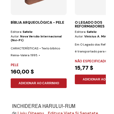
BÍBLIA ARQUEOLÓGICA - PELE
O LEGADO DOS
REFORMADORES
Editora:
Safeliz
Editora:
Safeliz
Autor:
Nova Versão Internacional
Autor:
Vinicius A. Miranda
(nvi-Pt)
Em O Legado dos Reformad
CARACTERÍSTICAS: • Texto bíblico
é transportado para um p
Reina-Valera 1995. •
grandes...
NÃO ESPECIFICADO
Aproximadamente 700...
PELE
15,77 $
160,00 $
ADICIONAR AO CAR
ADICIONAR AO CARRINHO
INCHIDEREA HARULU!-RUM
Liviu Oiteanu
Editura Viata Si Sanatate
de
,