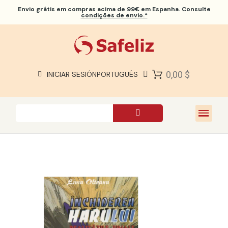
Envio grátis
em compras acima de 99€ em Espanha. Consulte
condições de envio.*
BÍBLIAS SAFELIZ
BÍBLIAS
LIVROS
0,00 $
INICIAR SESIÓN
PORTUGUÊS
PRESENTES
JOGOS
SOBRE NÓS