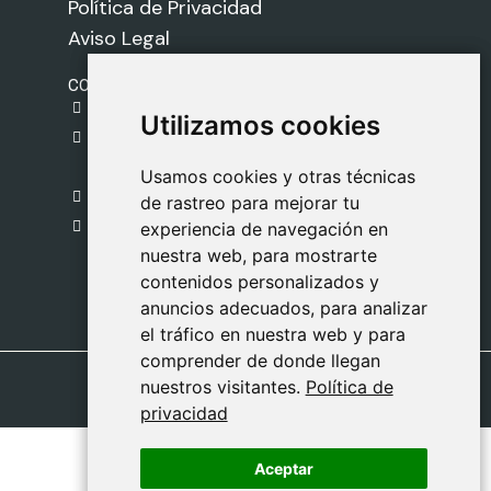
Política de Privacidad
Aviso Legal
CONTACTO
gestion@safeliz.com
Utilizamos cookies
Utilizamos cookies
C. del Pradillo, 6, 28770 Colmenar Viejo,
Madrid
Usamos cookies y otras técnicas
Usamos cookies y otras técnicas
918 459 877
de rastreo para mejorar tu
de rastreo para mejorar tu
Lunes a Viernes
experiencia de navegación en
experiencia de navegación en
nuestra web, para mostrarte
nuestra web, para mostrarte
09:00 - 13:00
contenidos personalizados y
contenidos personalizados y
anuncios adecuados, para analizar
anuncios adecuados, para analizar
el tráfico en nuestra web y para
el tráfico en nuestra web y para
comprender de donde llegan
comprender de donde llegan
nuestros visitantes.
nuestros visitantes.
Política de
Política de
privacidad
privacidad
Aceptar
Aceptar