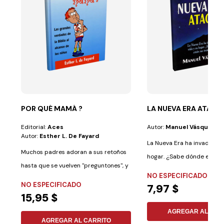
POR QUÉ MAMÁ ?
LA NUEVA ERA ATACA
Editorial:
Aces
Autor:
Manuel Vásquez
Autor:
Esther L. De Fayard
La Nueva Era ha invadido s
Muchos padres adoran a sus retoños
hogar. ¿Sabe dónde están 
hasta que se vuelven "preguntones", y
trampas? Lea...
NO ESPECIFICADO
los...
NO ESPECIFICADO
7,97 $
15,95 $
AGREGAR AL CAR
AGREGAR AL CARRITO