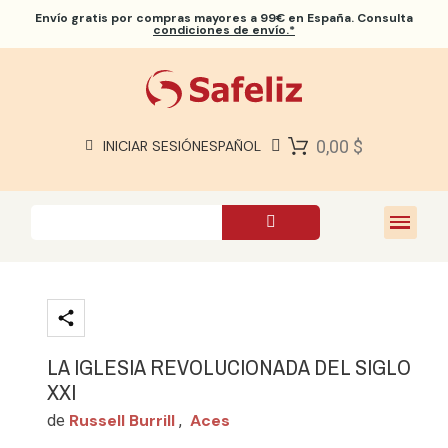
Envío gratis
por compras mayores a 99€ en España. Consulta
condiciones de envío.*
BIBLIAS SAFELIZ
BIBLIAS
LIBROS
0,00 $
INICIAR SESIÓN
ESPAÑOL
REGALOS
JUEGOS
SOBRE NOSOTROS
LA IGLESIA REVOLUCIONADA DEL SIGLO
XXI
Russell Burrill
Aces
de
,