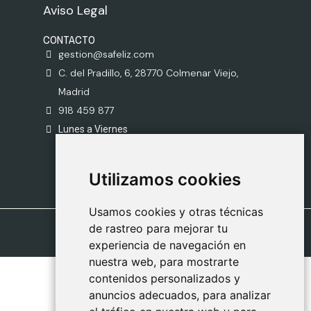
Aviso Legal
CONTACTO
gestion@safeliz.com
C. del Pradillo, 6, 28770 Colmenar Viejo,
Madrid
918 459 877
Lunes a Viernes
09:00 - 13:00
Utilizamos cookies
Utilizamos cookies
Usamos cookies y otras técnicas
Usamos cookies y otras técnicas
de rastreo para mejorar tu
de rastreo para mejorar tu
experiencia de navegación en
experiencia de navegación en
nuestra web, para mostrarte
nuestra web, para mostrarte
contenidos personalizados y
contenidos personalizados y
anuncios adecuados, para analizar
anuncios adecuados, para analizar