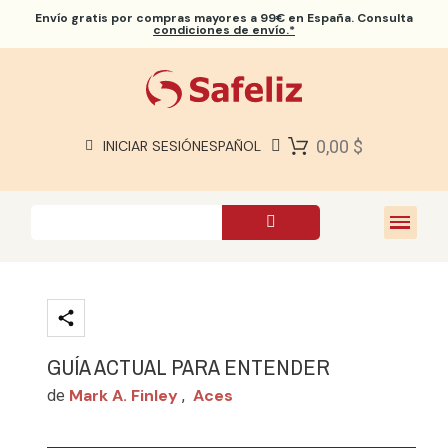
Envío gratis
por compras mayores a 99€ en España. Consulta
condiciones de envío.*
BIBLIAS SAFELIZ
BIBLIAS
LIBROS
0,00 $
INICIAR SESIÓN
ESPAÑOL
REGALOS
JUEGOS
SOBRE NOSOTROS
GUÍA ACTUAL PARA ENTENDER
Mark A. Finley
Aces
de
,