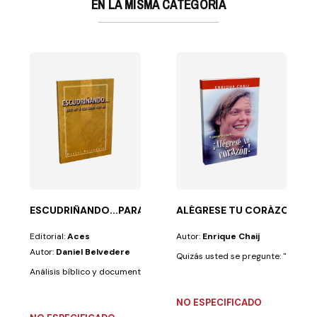
EN LA MISMA CATEGORÍA
das y estrés....
no es social por naturaleza, y todo individuo sano...
ESCUDRIÑANDO...PARA VER SI ESAS COSAS.
ALÉGRESE TU CORÁZON! A 
Editorial:
Aces
Autor:
Enrique Chaij
Autor:
Daniel Belvedere
Quizás usted se pregunte: "¿Otra ve
Análisis bíblico y documentado sobre las creencias de los Testigos de Je
NO ESPECIFICADO