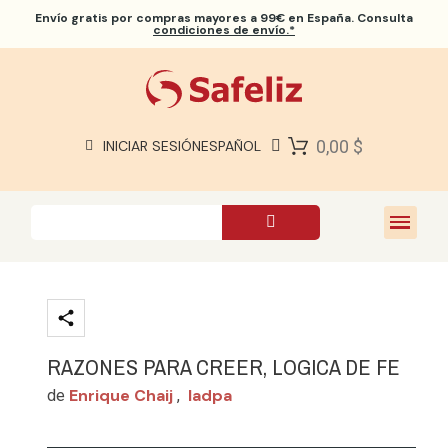
Envío gratis
por compras mayores a 99€ en España. Consulta
condiciones de envío.*
BIBLIAS SAFELIZ
BIBLIAS
LIBROS
0,00 $
INICIAR SESIÓN
ESPAÑOL
REGALOS
JUEGOS
SOBRE NOSOTROS
RAZONES PARA CREER, LOGICA DE FE
Enrique Chaij
Iadpa
de
,