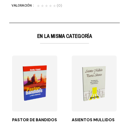
(0)
★★★★★
VALORACIÓN
EN LA MISMA CATEGORÍA
ci
sido preparado...
 amaba a Jehová porque había oído sus súplicas. Y si...
PASTOR DE BANDIDOS-
ASIENTOS MULLIDOS