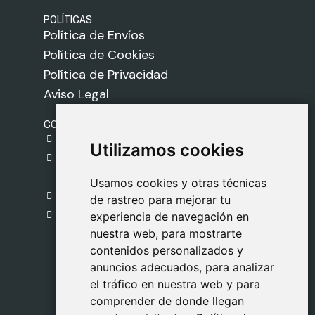
POLÍTICAS
Política de Envíos
Política de Cookies
Política de Privacidad
Aviso Legal
CONTACTO
gestion@safeliz.com
Utilizamos cookies
Utilizamos cookies
C. del Pradillo, 6, 28770 Colmenar Viejo,
Madrid
Usamos cookies y otras técnicas
Usamos cookies y otras técnicas
918 459 877
de rastreo para mejorar tu
de rastreo para mejorar tu
Lunes a Viernes
experiencia de navegación en
experiencia de navegación en
nuestra web, para mostrarte
nuestra web, para mostrarte
09:00 - 13:00
contenidos personalizados y
contenidos personalizados y
anuncios adecuados, para analizar
anuncios adecuados, para analizar
el tráfico en nuestra web y para
el tráfico en nuestra web y para
comprender de donde llegan
comprender de donde llegan