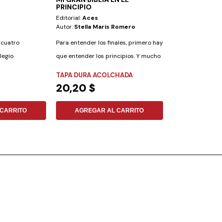
PRINCIPIO
(DEPMPERSO
Editorial:
Aces
Editorial:
Pacific
Autor:
Stella Maris Romero
Autor:
Ricardo 
 cuatro
Para entender los finales, primero hay
La vida no consis
legio
que entender los principios. Y mucho
moverse. Es muco 
..
mejor...
TAPA DURA ACOLCHADA
FLEXIBLE
20,20 $
3,46 $
CARRITO
AGREGAR AL CARRITO
AGREGAR