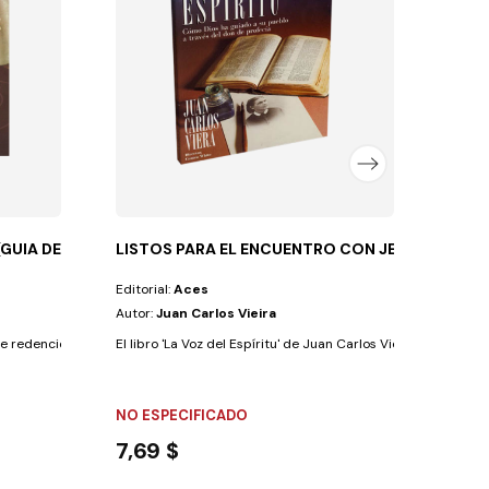
Dios p
FLEX
14,7
GUIA DE ESTUDIO)
LISTOS PARA EL ENCUENTRO CON JESUS
Editorial:
Aces
Autor:
Juan Carlos Vieira
e redención desde el Génesis hasta el...
El libro 'La Voz del Espíritu' de Juan Carlos Viera explora có
NO ESPECIFICADO
7,69 $