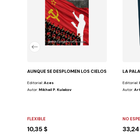
an uno, aunque separados. Así comienza Juan...
AUNQUE SE DESPLOMEN LOS CIELOS
LA PAL
Editorial:
Aces
Editorial:
Autor:
Mikhail P. Kulakov
Autor:
Art
FLEXIBLE
NO ESP
10,35 $
33,24