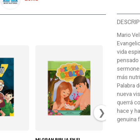
DESCRIP
Mario Ve
Evangelio
vida espi
pensado p
sermones 
más nutri
Palabra d
nueva vi
querrá co
❯
hace y ha
genuina f
MI GRAN BIBLIA EN EL
DALE VIDA A 