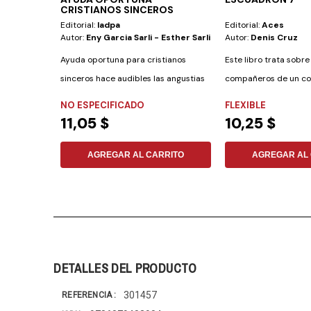
CRISTIANOS SINCEROS
Editorial:
Iadpa
Editorial:
Aces
Autor:
Eny Garcia Sarli - Esther Sarli
Autor:
Denis Cruz
Ayuda oportuna para cristianos
Este libro trata sobre
sinceros hace audibles las angustias
compañeros de un co
que afligen a...
secundario que sufren.
NO ESPECIFICADO
FLEXIBLE
11,05 $
10,25 $
AGREGAR AL CARRITO
AGREGAR AL 
DETALLES DEL PRODUCTO
301457
REFERENCIA