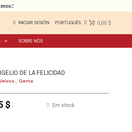
envio.*
INICIAR SESIÓN
PORTUGUÊS
0,00 $
S
SOBRE NÓS
GELIO DE LA FELICIDAD
Veloso
Gema
,
5 $
Em stock