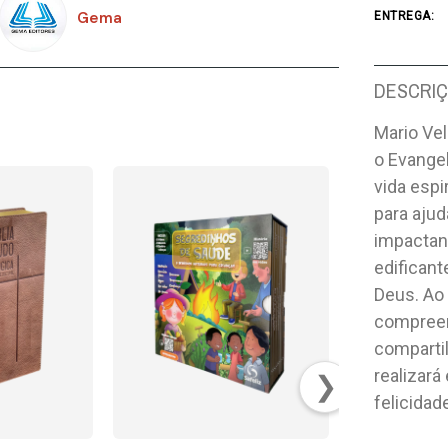
Gema
ENTREGA:
DESCRI
Mario Ve
o Evangel
vida espir
para aju
impactan
edifican
Deus. Ao 
compreen
compartil
realizará
❯
felicidad