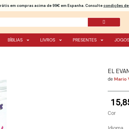
rátis
em compras acima de 99€ em Espanha. Consulte
condições de 
BÍBLIAS
LIVROS
PRESENTES
JOGO
EL EVAN
Mario 
de
15,8
Cor
Idioma