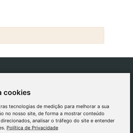
ICAS
CONTACTO
tica de Envios
gestion@safeliz.com
a cookies
a cookies
tica de Cookies
C. del Pradillo, 6, 28770
Colmenar Viejo,
tica de
tras tecnologias de medição para melhorar a sua
tras tecnologias de medição para melhorar a sua
Madrid
acidade
o no nosso site, de forma a mostrar conteúdo
o no nosso site, de forma a mostrar conteúdo
+34 918 459 877
o Legal
direcionados, analisar o tráfego do site e entender
direcionados, analisar o tráfego do site e entender
Segunda a Sexta
es.
es.
Política de Privacidade
Política de Privacidade