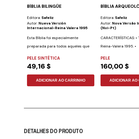
BÍBLIA BILINGÜE
BÍBLIA ARQUEOLÓ
Editora:
Safeliz
Editora:
Safeliz
Autor:
Nueva Versión
Autor:
Nova Versão I
Internacional-Reina Valera 1995
(nvi-Pt)
Esta Bíblia foi especialmente
CARACTERÍSTICAS: • T
preparada para todos aqueles que
Reina-Valera 1995. •
desejam aprender...
Aproximadamente 700
PELE SINTÉTICA
PELE
49,16 $
160,00 $
ADICIONAR AO CARRINHO
ADICIONAR AO
DETALHES DO PRODUTO