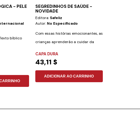
GICA - PELE
SEGREDINHOS DE SAÚDE -
THE ILLUSTRA
NOVIDADE
Editora:
Safeliz
Editora:
Safeliz
nternacional
Autor:
No Especificado
Autor:
Nova Vers
(nvi-Pt)
Com essas histórias emocionantes, as
exto bíblico
A Bíblia ilustrad
crianças aprenderão a cuidar da
maneira de aprox
saúde de uma...
CAPA DURA
...
adultos de um...
FLEXÍVEL
43,11 $
49,16 $
ADICIONAR AO CARRINHO
 CARRINHO
ADICIONAR