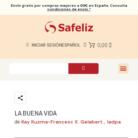
Envío gratis
por compras mayores a 99€ en España. Consulta
condiciones de envío.*
BIBLIAS SAFELIZ
BIBLIAS
LIBROS
0,00 $
INICIAR SESIÓN
ESPAÑOL
REGALOS
JUEGOS
SOBRE NOSOTROS
LA BUENA VIDA
Kay Kuzma-Francesc X. Gelabert
Iadpa
de
,