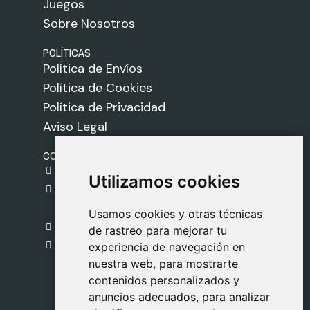
Juegos
Sobre Nosotros
POLÍTICAS
Política de Envíos
Política de Cookies
Política de Privacidad
Aviso Legal
CONTACTO
gestion@safeliz.com
Utilizamos cookies
Utilizamos cookies
C. del Pradillo, 6, 28770 Colmenar Viejo,
Madrid
Usamos cookies y otras técnicas
Usamos cookies y otras técnicas
918 459 877
de rastreo para mejorar tu
de rastreo para mejorar tu
Lunes a Viernes
experiencia de navegación en
experiencia de navegación en
nuestra web, para mostrarte
nuestra web, para mostrarte
09:00 - 13:00
contenidos personalizados y
contenidos personalizados y
anuncios adecuados, para analizar
anuncios adecuados, para analizar