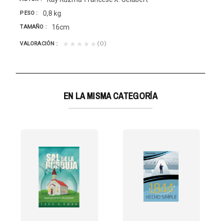
0,8 kg
PESO
16cm
TAMAÑO
(0)
★★★★★
VALORACIÓN
EN LA MISMA CATEGORÍA
 DE LO QUE PIENSAS
entista ha sido...
 incalculable... ¡Un objeto tan sagrado que aquellos...