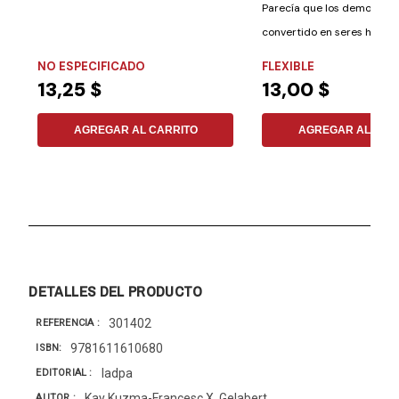
Parecía que los demonios 
convertido en seres human
estaban...
NO ESPECIFICADO
FLEXIBLE
13,25 $
13,00 $
AGREGAR AL CARRITO
AGREGAR AL CAR
DETALLES DEL PRODUCTO
301402
REFERENCIA
9781611610680
ISBN
Iadpa
EDITORIAL
Kay Kuzma-Francesc X. Gelabert
AUTOR