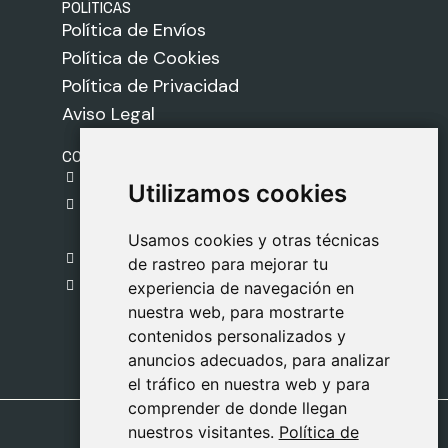
POLÍTICAS
Política de Envíos
Política de Cookies
Política de Privacidad
Aviso Legal
CONTACTO
gestion@safeliz.com
Utilizamos cookies
Utilizamos cookies
C. del Pradillo, 6, 28770 Colmenar Viejo,
Madrid
Usamos cookies y otras técnicas
Usamos cookies y otras técnicas
918 459 877
de rastreo para mejorar tu
de rastreo para mejorar tu
Lunes a Viernes
experiencia de navegación en
experiencia de navegación en
nuestra web, para mostrarte
nuestra web, para mostrarte
09:00 - 13:00
contenidos personalizados y
contenidos personalizados y
anuncios adecuados, para analizar
anuncios adecuados, para analizar
el tráfico en nuestra web y para
el tráfico en nuestra web y para
comprender de donde llegan
comprender de donde llegan
nuestros visitantes.
nuestros visitantes.
Política de
Política de