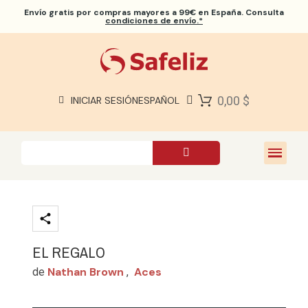
Envío gratis
por compras mayores a 99€ en España. Consulta
condiciones de envío.*
BIBLIAS SAFELIZ
BIBLIAS
LIBROS
0,00 $
INICIAR SESIÓN
ESPAÑOL
REGALOS
JUEGOS
SOBRE NOSOTROS
EL REGALO
Nathan Brown
Aces
de
,