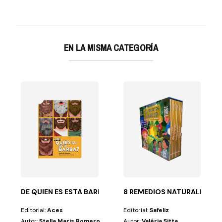
EN LA MISMA CATEGORÍA
 OTRAS HISTORIAS
del mundo. Se reúne...
 de historias y reflexiones breves de estudiantes que...
DE QUIEN ES ESTA BARBA?
8 REMEDIOS NATURALES PA
Editorial:
Aces
Editorial:
Safeliz
Autor:
Stella Maris Romero
Autor:
Valéria Sitta