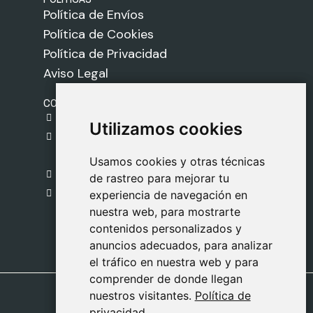
Política de Envíos
Política de Cookies
Política de Privacidad
Aviso Legal
CONTACTO
gestion@safeliz.com
Utilizamos cookies
Utilizamos cookies
C. del Pradillo, 6, 28770 Colmenar Viejo,
Madrid
Usamos cookies y otras técnicas
Usamos cookies y otras técnicas
918 459 877
de rastreo para mejorar tu
de rastreo para mejorar tu
Lunes a Viernes
experiencia de navegación en
experiencia de navegación en
nuestra web, para mostrarte
nuestra web, para mostrarte
09:00 - 13:00
contenidos personalizados y
contenidos personalizados y
anuncios adecuados, para analizar
anuncios adecuados, para analizar
el tráfico en nuestra web y para
el tráfico en nuestra web y para
comprender de donde llegan
comprender de donde llegan
nuestros visitantes.
nuestros visitantes.
Política de
Política de
privacidad
privacidad