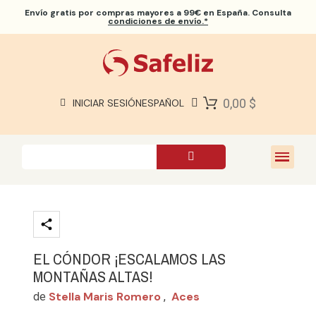
Envío gratis
por compras mayores a 99€ en España. Consulta
condiciones de envío.*
BIBLIAS SAFELIZ
BIBLIAS
LIBROS
0,00 $
INICIAR SESIÓN
ESPAÑOL
REGALOS
JUEGOS
SOBRE NOSOTROS
EL CÓNDOR ¡ESCALAMOS LAS
MONTAÑAS ALTAS!
Stella Maris Romero
Aces
de
,