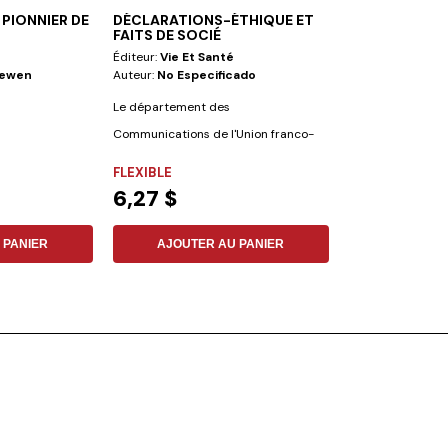
PIONNIER DE
DÉCLARATIONS-ÉTHIQUE ET
LA FOI DE MO
FAITS DE SOCIÉ
Éditeur:
Vie Et Santé
Éditeur:
Vie Et S
oewen
Auteur:
No Especificado
Auteur:
Richard
Le département des
La destinée du Mo
Communications de l'Union franco-
et fascine des g
belge a recueilli les...
croyants....
FLEXIBLE
FLEXIBLE
6,27 $
2,24 $
 PANIER
AJOUTER AU PANIER
AJOUTER