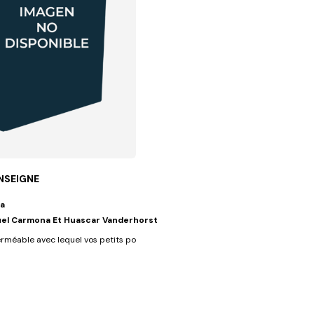
NSEIGNE
a
el Carmona Et Huascar Vanderhorst
ore de musique ou...
rméable avec lequel vos petits pourront jouer tout en regardant les...