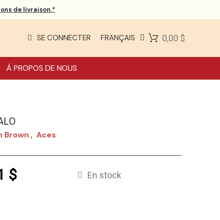
ons de livraison.*
SE CONNECTER
FRANÇAIS
0,00 $
À PROPOS DE NOUS
ALO
n Brown
Aces
,
1 $
En stock