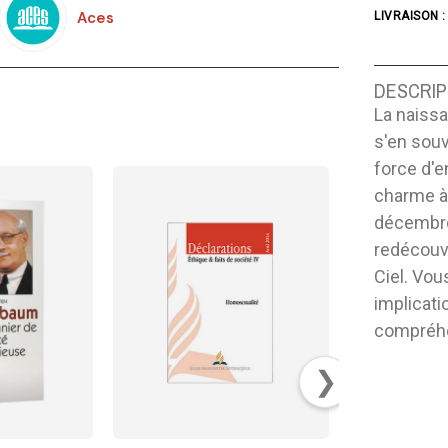
Aces
LIVRAISON :
DESCRIP
La naiss
s'en souv
force d'e
charme à 
décembre
redécouvr
Ciel. Vou
implicati
compréhe
❯