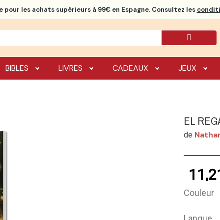
e
pour les achats supérieurs à 99€ en Espagne. Consultez les
conditi
BIBLES
LIVRES
CADEAUX
JEUX
EL REG
Natha
de
11,2
Couleur
Langue