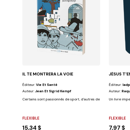
IL TE MONTRERA LA VOIE
JÉSUS T'E
Éditeur:
Vie Et Santé
Éditeur:
Iadp
Auteur:
Jean Et Sigrid Kempf
Auteur:
Raqu
Certains sont passionnés de sport, d'autres de politiques, ou enc
Un livre impe
FLEXIBLE
FLEXIBLE
15,34 $
7,97 $