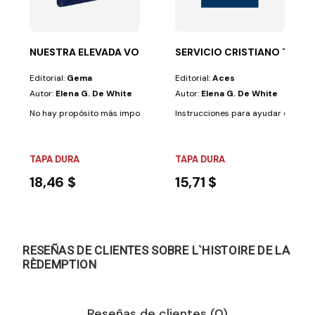
NUESTRA ELEVADA VOCACIÓN T/D AZUL
SERVICIO CRISTIANO T/D A
Editorial:
Gema
Editorial:
Aces
Autor:
Elena G. De White
Autor:
Elena G. De White
No hay propósito más importante para el creyente que nutrirse con las 
Instrucciones para ayudar específi
TAPA DURA
TAPA DURA
18,46 $
15,71 $
RESEÑAS DE CLIENTES SOBRE L`HISTOIRE DE LA
RÈDEMPTION
Reseñas de clientes (0)