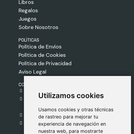
Libros
Regalos
Juegos
Sobre Nosotros
POLÍTICAS
Política de Envíos
Política de Cookies
Política de Privacidad
Aviso Legal
CONTACTO
gestion@safeliz.com
Utilizamos cookies
Utilizamos cookies
C. del Pradillo, 6, 28770 Colmenar Viejo,
Madrid
Usamos cookies y otras técnicas
Usamos cookies y otras técnicas
918 459 877
de rastreo para mejorar tu
de rastreo para mejorar tu
Lunes a Viernes
experiencia de navegación en
experiencia de navegación en
nuestra web, para mostrarte
nuestra web, para mostrarte
09:00 - 13:00