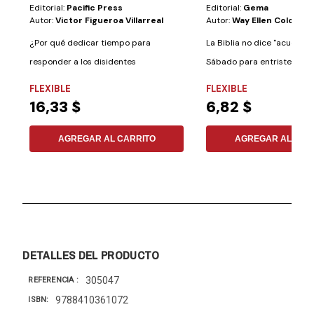
Editorial:
Pacific Press
Editorial:
Gema
Autor:
Victor Figueroa Villarreal
Autor:
Way Ellen Colon
¿Por qué dedicar tiempo para
La Biblia no dice "acuerdat
responder a los disidentes
Sábado para entristecerlo"
davidianos? No se...
ama a cada...
FLEXIBLE
FLEXIBLE
16,33 $
6,82 $
AGREGAR AL CARRITO
AGREGAR AL CAR
DETALLES DEL PRODUCTO
305047
REFERENCIA
9788410361072
ISBN