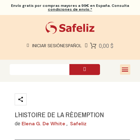
Envío gratis
por compras mayores a 99€ en España. Consulta
condiciones de envío.*
BIBLIAS SAFELIZ
BIBLIAS
LIBROS
0,00 $
INICIAR SESIÓN
ESPAÑOL
REGALOS
JUEGOS
SOBRE NOSOTROS
L`HISTOIRE DE LA RÈDEMPTION
Elena G. De White
Safeliz
de
,