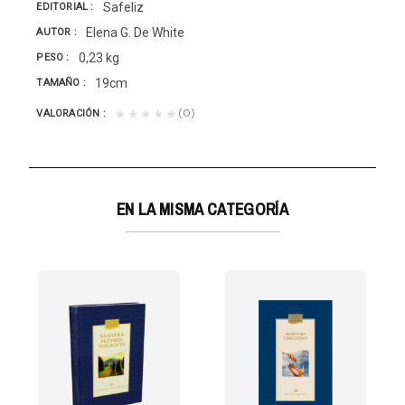
Safeliz
EDITORIAL
Elena G. De White
AUTOR
0,23 kg
PESO
19cm
TAMAÑO
(0)
★★★★★
VALORACIÓN
EN LA MISMA CATEGORÍA
T/D AZUL
ración en...
tivo de, con la bendición de Dios, revitalizar el...