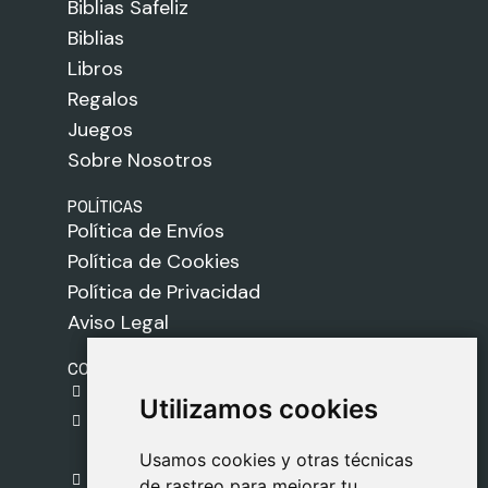
Biblias Safeliz
Biblias
Libros
Regalos
Juegos
Sobre Nosotros
POLÍTICAS
Política de Envíos
Política de Cookies
Política de Privacidad
Aviso Legal
CONTACTO
gestion@safeliz.com
Utilizamos cookies
Utilizamos cookies
C. del Pradillo, 6, 28770 Colmenar Viejo,
Madrid
Usamos cookies y otras técnicas
Usamos cookies y otras técnicas
918 459 877
de rastreo para mejorar tu
de rastreo para mejorar tu