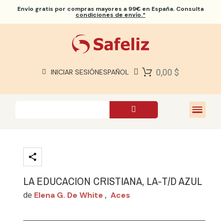
Envío gratis
por compras mayores a 99€ en España. Consulta
condiciones de envío.*
BIBLIAS SAFELIZ
BIBLIAS
LIBROS
0,00 $
INICIAR SESIÓN
ESPAÑOL
REGALOS
JUEGOS
SOBRE NOSOTROS
LA EDUCACION CRISTIANA, LA-T/D AZUL
Elena G. De White
Aces
de
,