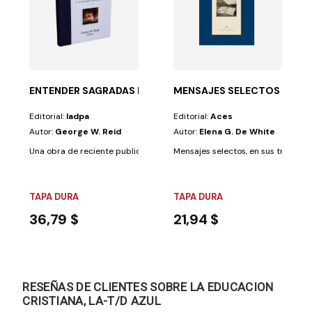
ta a que establezcamos una relación personal y viva...
ENTENDER SAGRADAS ESCRITURAS T/4 CL
MENSAJES SELECTOS T/D A
Editorial:
Iadpa
Editorial:
Aces
Autor:
George W. Reid
Autor:
Elena G. De White
Una obra de reciente publicación que presenta los métodos y las normas
Mensajes selectos, en sus tres tomos
TAPA DURA
TAPA DURA
36,79 $
21,94 $
RESEÑAS DE CLIENTES SOBRE LA EDUCACION
CRISTIANA, LA-T/D AZUL