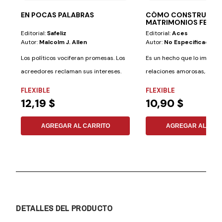
EN POCAS PALABRAS
CÓMO CONSTRUIR
MATRIMONIOS FELIC
Editorial:
Safeliz
Editorial:
Aces
Autor:
Malcolm J. Allen
Autor:
No Especificado
Los políticos vociferan promesas. Los
Es un hecho que lo importa
acreedores reclaman sus intereses.
relaciones amorosas, las re
Los...
FLEXIBLE
FLEXIBLE
12,19 $
10,90 $
AGREGAR AL CARRITO
AGREGAR AL CAR
DETALLES DEL PRODUCTO