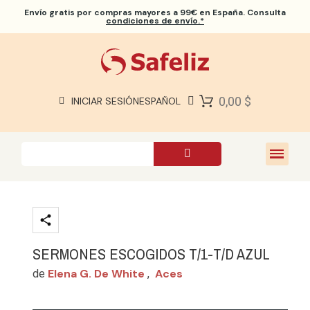
Envío gratis
por compras mayores a 99€ en España. Consulta
condiciones de envío.*
BIBLIAS SAFELIZ
BIBLIAS
LIBROS
0,00 $
INICIAR SESIÓN
ESPAÑOL
REGALOS
JUEGOS
SOBRE NOSOTROS
SERMONES ESCOGIDOS T/1-T/D AZUL
Elena G. De White
Aces
de
,