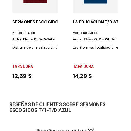
SERMONES ESCOGIDOS T/1- T/D ROJA
LA EDUCACION T/D AZUL
Editorial:
Cpb
Editorial:
Aces
Autor:
Elena G. De White
Autor:
Elena G. De White
Disfrute de una selección de entre los más de diez mil sermones que pre
Escrito en su totalidad directamente
TAPA DURA
TAPA DURA
12,69 $
14,29 $
RESEÑAS DE CLIENTES SOBRE SERMONES
ESCOGIDOS T/1-T/D AZUL
Reseñas de clientes (0)