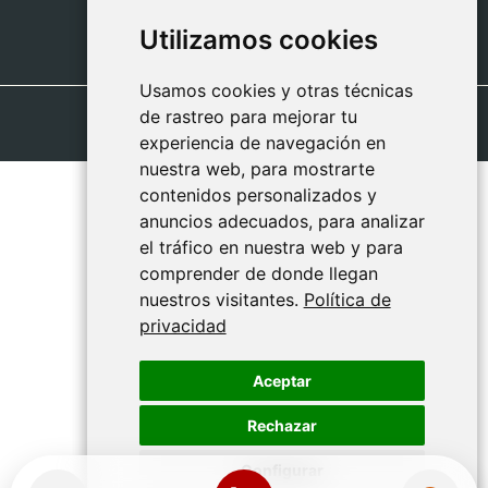
Utilizamos cookies
Utilizamos cookies
Usamos cookies y otras técnicas
Usamos cookies y otras técnicas
de rastreo para mejorar tu
de rastreo para mejorar tu
experiencia de navegación en
experiencia de navegación en
nuestra web, para mostrarte
nuestra web, para mostrarte
contenidos personalizados y
contenidos personalizados y
anuncios adecuados, para analizar
anuncios adecuados, para analizar
el tráfico en nuestra web y para
el tráfico en nuestra web y para
comprender de donde llegan
comprender de donde llegan
nuestros visitantes.
nuestros visitantes.
Política de
Política de
privacidad
privacidad
Aceptar
Aceptar
Rechazar
Rechazar
Configurar
Configurar