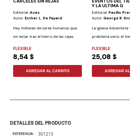
CARCELES SIN REJAS
EVENTOS DEL TIEMPO 
Y LA ULTIMA G
Editorial:
Aces
Editorial:
Pacific Press
Autor:
Esther L. De Fayard
Autor:
George R. Knight
Hay millones de seres humanos que,
La Iglesia Adventista tiene
sin estar tras el hierro de las rejas,
problema serio: el tiempo.
son...
que nunca...
FLEXIBLE
FLEXIBLE
8,54 $
25,08 $
AGREGAR AL CARRITO
AGREGAR AL CAR
DETALLES DEL PRODUCTO
301213
REFERENCIA