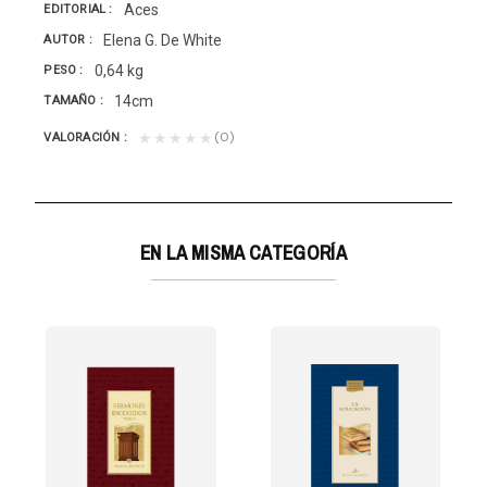
Aces
EDITORIAL
Elena G. De White
AUTOR
0,64 kg
PESO
14cm
TAMAÑO
(0)
★★★★★
VALORACIÓN
EN LA MISMA CATEGORÍA
L CIELO T/D AZUL
de Jesucristo, en...
iosos de la vida futura, tanto en el cielo como en...