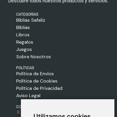
Descubre todos nuestros productos y servicios.
CATEGORÍAS
Biblias Safeliz
Biblias
Libros
Regalos
Juegos
Sobre Nosotros
POLÍTICAS
Política de Envíos
Política de Cookies
Política de Privacidad
Aviso Legal
CONTACTO
gestion@safeliz.com
Utilizamos cookies
Utilizamos cookies