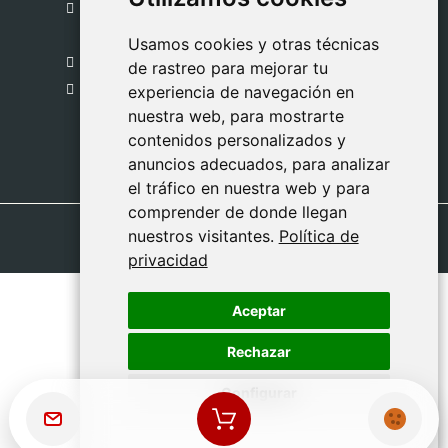
C. del Pradillo, 6, 28770 Colmenar Viejo,
Madrid
Usamos cookies y otras técnicas
Usamos cookies y otras técnicas
918 459 877
de rastreo para mejorar tu
de rastreo para mejorar tu
Lunes a Viernes
experiencia de navegación en
experiencia de navegación en
nuestra web, para mostrarte
nuestra web, para mostrarte
09:00 - 13:00
contenidos personalizados y
contenidos personalizados y
anuncios adecuados, para analizar
anuncios adecuados, para analizar
el tráfico en nuestra web y para
el tráfico en nuestra web y para
comprender de donde llegan
comprender de donde llegan
nuestros visitantes.
nuestros visitantes.
Política de
Política de
privacidad
privacidad
Aceptar
Aceptar
Rechazar
Rechazar
Configurar
Configurar