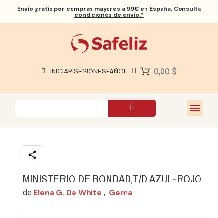
Envío gratis
por compras mayores a 99€ en España. Consulta
condiciones de envío.*
BIBLIAS SAFELIZ
BIBLIAS
LIBROS
0,00 $
INICIAR SESIÓN
ESPAÑOL
REGALOS
JUEGOS
SOBRE NOSOTROS
MINISTERIO DE BONDAD,T/D AZUL-ROJO
Elena G. De White
Gema
de
,