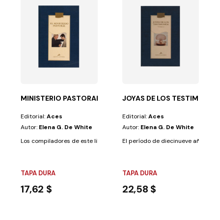
UL
esia...
escucha o interpreta, ¿es bella, adecuada y...
MINISTERIO PASTORAL, EL T/D-AZUL
JOYAS DE LOS TESTIMONIOS
Editorial:
Aces
Editorial:
Aces
Autor:
Elena G. De White
Autor:
Elena G. De White
Los compiladores de este libro reunieron una selección de consejos insp
El período de diecinueve años abar
TAPA DURA
TAPA DURA
17,62 $
22,58 $