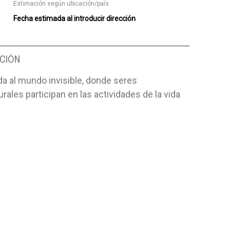
Estimación según ubicación/país
Fecha estimada al introducir dirección
CIÓN
a al mundo invisible, donde seres
rales participan en las actividades de la vida
EÍA LA BIBLIA
EL CAMINO DE LA SALVACIÓN
CONSEJOS