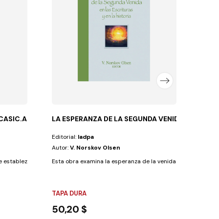
Autor
Una ob
TAPA
20,
 CASIC.ADV.
LA ESPERANZA DE LA SEGUNDA VENIDA
Editorial:
Iadpa
Autor:
V. Norskov Olsen
ue establezcamos una relación personal y viva...
Esta obra examina la esperanza de la venida tanto en el Anti
TAPA DURA
50,20 $