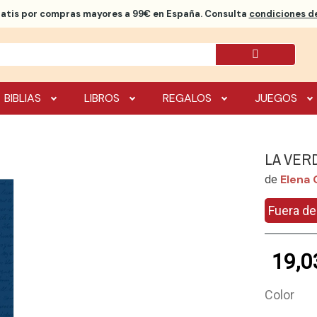
ratis
por compras mayores a 99€ en España. Consulta
condiciones de
BIBLIAS
LIBROS
REGALOS
JUEGOS
LA VER
Elena 
de
Fuera de
19,0
Color