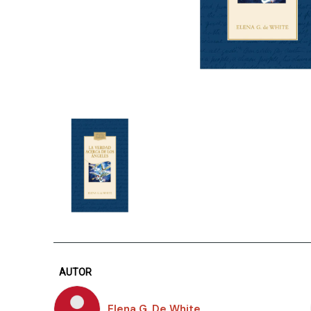
AUTOR
Elena G. De White