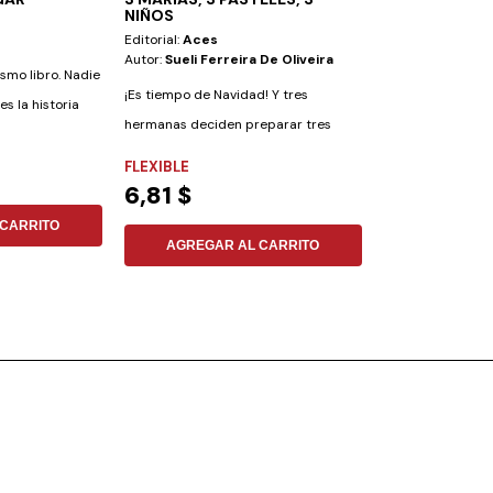
NIÑOS
Editorial:
Aces
Editorial:
Aces
Autor:
Sueli Ferreira De Oliveira
Autor:
Adolofo S
ismo libro. Nadie
¡Es tiempo de Navidad! Y tres
Leer la Biblia es
s la historia
hermanas deciden preparar tres
la experiencia cr
pasteles...
a...
FLEXIBLE
FLEXIBLE
6,81 $
14,52 $
CARRITO
AGREGAR AL CARRITO
AGREGAR