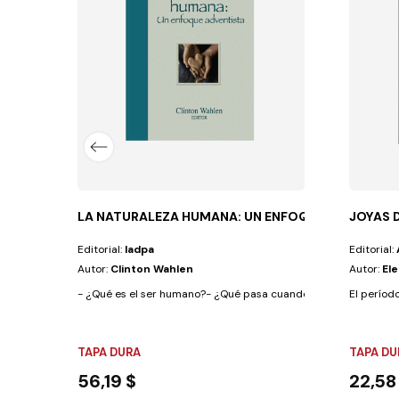
uchas respuestas inspiradas e inspiradoras a...
LA NATURALEZA HUMANA: UN ENFOQUE ADVENTI
JOYAS 
Editorial:
Iadpa
Editorial:
Autor:
Clinton Wahlen
Autor:
El
- ¿Qué es el ser humano?- ¿Qué pasa cuando morimos?- ¿Existe 
El períod
TAPA DURA
TAPA DU
56,19 $
22,58