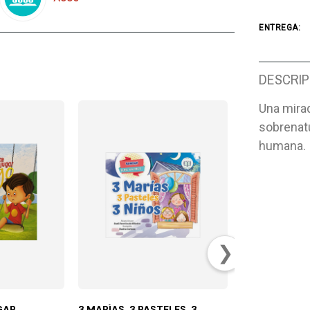
ENTREGA:
DESCRIP
Una mirad
sobrenatu
humana.
❯
GAR
3 MARÍAS, 3 PASTELES, 3
CÓMO JESÚS L