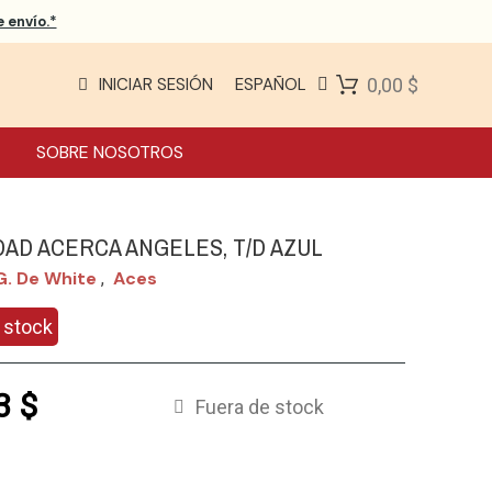
 envío.*
INICIAR SESIÓN
ESPAÑOL
0,00 $
SOBRE NOSOTROS
DAD ACERCA ANGELES, T/D AZUL
G. De White
Aces
,
 stock
3 $
Fuera de stock