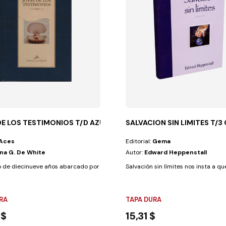
DE LOS TESTIMONIOS T/D AZUL
SALVACION SIN LIMITES T/3
Aces
Editorial:
Gema
ena G. De White
Autor:
Edward Heppenstall
un infierno que...
o de diecinueve años abarcado por los consejos contenidos en este tomo...
Salvación sin límites nos insta a q
RA
TAPA DURA
 $
15,31 $