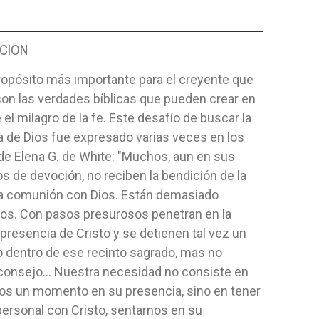
CIÓN
ropósito más importante para el creyente que
con las verdades bíblicas que pueden crear en
el milagro de la fe. Este desafío de buscar la
 de Dios fue expresado varias veces en los
de Elena G. de White: "Muchos, aun en sus
 de devoción, no reciben la bendición de la
a comunión con Dios. Están demasiado
os. Con pasos presurosos penetran en la
resencia de Cristo y se detienen tal vez un
dentro de ese recinto sagrado, mas no
consejo... Nuestra necesidad no consiste en
os un momento en su presencia, sino en tener
personal con Cristo, sentarnos en su
 PARA LA
PETUNIA MI PERRITA FEA
BIBLIA AL