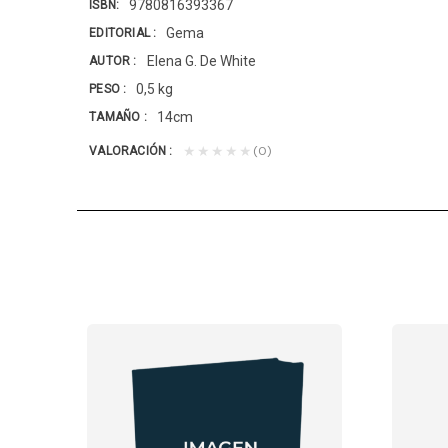
9780816393367
ISBN
Gema
EDITORIAL
Elena G. De White
AUTOR
0,5 kg
PESO
14cm
TAMAÑO
(0)
★★★★★
VALORACIÓN
S T/D AZUL