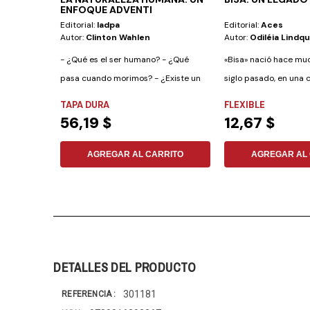
ENFOQUE ADVENTI
Editorial:
Iadpa
Editorial:
Aces
Autor:
Clinton Wahlen
Autor:
Odiléia Lindqu
- ¿Qué es el ser humano? - ¿Qué
«Bisa» nació hace muc
pasa cuando morimos? - ¿Existe un
siglo pasado, en una 
infierno que...
sudamericana. Su...
TAPA DURA
FLEXIBLE
56,19 $
12,67 $
AGREGAR AL CARRITO
AGREGAR AL 
DETALLES DEL PRODUCTO
301181
REFERENCIA