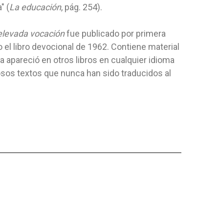
" (
La educación
, pág. 254).
ADORACI
Editorial:
Aces
Editorial:
Saf
De White
Autor:
Heather Grovet
Autor:
Reina
elevada vocación
fue publicado por primera
ios del tiempo del
Kyla, de 9 años, estaba feliz. ¡Este era
Esta Biblia 
el libro devocional de 1962. Contiene material
 encomendada una
un día muy importante! Se
tiene las sigu
 apareció en otros libros en cualquier idioma
encontraba con...
sos textos que nunca han sido traducidos al
FLEXIBLE
PIEL REGE
6,10 $
55,43 
 AL CARRITO
AGREGAR AL CARRITO
AGRE