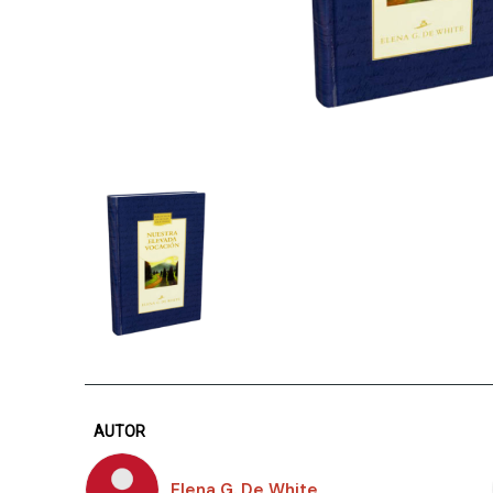
AUTOR
Elena G. De White