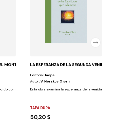
Orient
FLEX
8,8
DEL MONTE)-TD
LA ESPERANZA DE LA SEGUNDA VENIDA
Editorial:
Iadpa
Autor:
V. Norskov Olsen
ido como el discurso maestro de Jesucristo, en...
Esta obra examina la esperanza de la venida tanto en el Anti
TAPA DURA
50,20 $