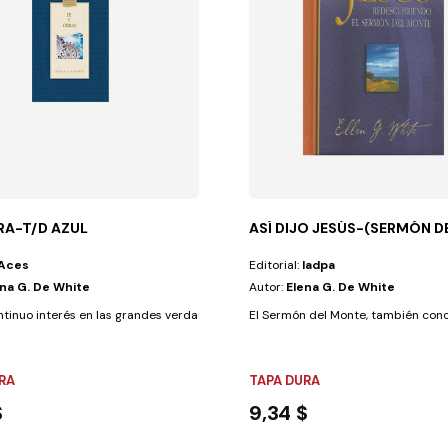
BRA-T/D AZUL
ASÍ DIJO JESÚS-(SERMÓN 
Aces
Editorial:
Iadpa
ena G. De White
Autor:
Elena G. De White
adas según sus...
tinuo interés en las grandes verdades vitales como la justificación por...
El Sermón del Monte, también conoc
RA
TAPA DURA
$
9,34 $