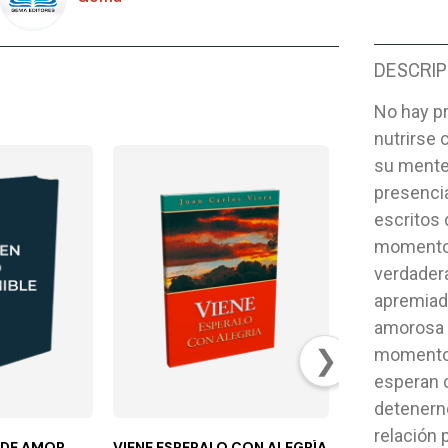
DESCRIP
No hay p
nutrirse 
su mente 
presencia
escritos 
momentos
verdader
apremiad
amorosa p
❯
momento 
esperan 
detenern
relación 
 DE AMOR
VIENE ESPERALO CON ALEGRÍA
TESTIMONIOS