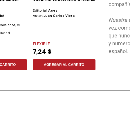
compañía
IGLESIA
Editorial:
Aces
Editorial:
Iadpa
ist
Autor:
Juan Carlos Viera
Autor:
Elena G. 
Nuestra 
hos años, el
Como pueblo de D
vez como 
ciudad
fin, nos ha sido
que nunca
gran misión....
y numero
FLEXIBLE
TAPA DURA
7,24 $
24,13 $
español.
CARRITO
AGREGAR AL CARRITO
AGREGAR