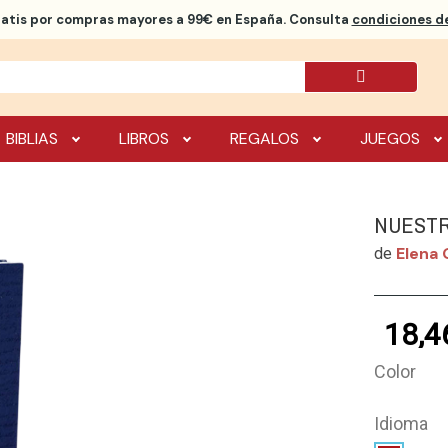
ratis
por compras mayores a 99€ en España. Consulta
condiciones de
BIBLIAS
LIBROS
REGALOS
JUEGOS
NUESTR
Elena 
de
18,4
Color
Idioma