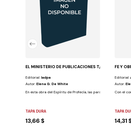
trae paz al corazón y seguridad a la vida....
EL MINISTERIO DE PUBLICACIONES T/D ROJO
FE Y O
Editorial:
Iadpa
Editorial:
Autor:
Elena G. De White
Autor:
El
En esta obra del Espíritu de Profecía, las parábolas están agrup
Con el con
TAPA DURA
TAPA DU
13,66 $
14,31 