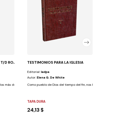
Autor
Los co
TAPA
17,6
 T/D ROJA
TESTIMONIOS PARA LA IGLESIA
Editorial:
Iadpa
Autor:
Elena G. De White
los más de diez mil sermones que predicó la...
Como pueblo de Dios del tiempo del fin, nos ha sido encome
TAPA DURA
24,13 $