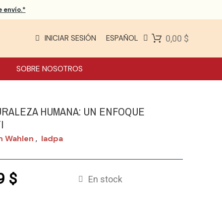
 envío.*
INICIAR SESIÓN
ESPAÑOL
0,00 $
SOBRE NOSOTROS
URALEZA HUMANA: UN ENFOQUE
I
n Wahlen
Iadpa
,
9 $
En stock