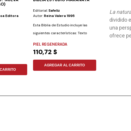
GO)
JESÚS CON C
Editorial:
Safeliz
Editorial:
Es Fut
La natur
sa Editora
Autor:
Reina Valera 1995
Autor:
Editorial 
dividido 
Produciones
Esta Biblia de Estudio incluye las
una persp
La alabanzas y la
siguientes características: Texto
ofrece pe
nos conducen a l
bíblico...
PIEL REGENERADA
y nos...
TAPA DURA
110,72 $
11,80 $
AGREGAR AL CARRITO
CARRITO
AGREGAR