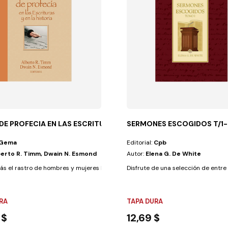
 DE PROFECIA EN LAS ESCRITURAS
SERMONES ESCOGIDOS T/1-
Gema
Editorial:
Cpb
berto R. Timm, Dwain N. Esmond
Autor:
Elena G. De White
tanto el sano como...
ás el rastro de hombres y mujeres llamados por Dios para consolar, guiar,...
Disfrute de una selección de entre 
RA
TAPA DURA
 $
12,69 $