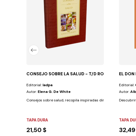
 interpreta, ¿es bella, adecuada y...
CONSEJO SOBRE LA SALUD - T/D ROJA
EL DON
Editorial:
Iadpa
Editorial:
Autor:
Elena G. De White
Autor:
Al
Consejos sobre salud, recopila inspiradas directrices para que, 
Descubrir
TAPA DURA
TAPA DU
21,50 $
32,49