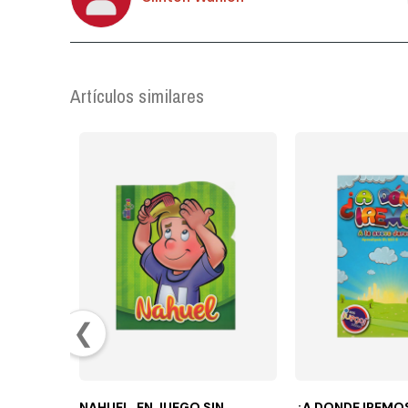
Artículos similares
❮
NAHUEL, EN JUEGO SIN
¿A DONDE IREMO