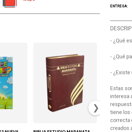
ENTREGA:
DESCRIP
- ¿Qué e
- ¿Qué p
- ¿Existe
Estas so
interesa 
respuesta
❯
tiene los
correcta
creados 
S? NUEVA
BIBLIA ESTUDIO MARANATA
EN ACCIÓN DE