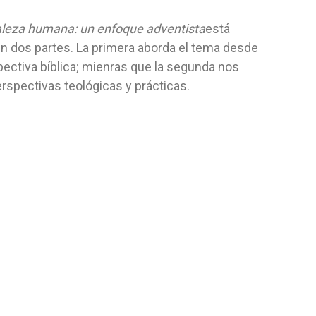
AR
JUS
ANIMALES
uro
Editorial:
Aces
Editorial:
Iad
aleza humana: un enfoque adventista
está
Aurora
Autor:
Arnold Valentin Wallenkampf
Autor:
No Es
en dos partes. La primera aborda el tema desde
A los niños l
ectiva bíblica; mienras que la segunda nos
 acción de gracias
por eso, ¿q
rspectivas teológicas y prácticas.
a presencia de Dios
enseñar el...
NO ESPECIFICADO
NO ESPECI
6,85 $
19,24 
AGREGAR AL CARRITO
AGRE
 AL CARRITO