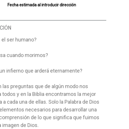
Fecha estimada al introducir dirección
CIÓN
s el ser humano?
asa cuando morimos?
 un infierno que arderá eternamente?
n las preguntas que de algún modo nos
a todos y en la Biblia encontramos la mejor
 a cada una de ellas. Solo la Palabra de Dios
 elementos necesarios para desarrollar una
 comprensión de lo que significa que fuimos
a imagen de Dios.
 GRACIAS, PARA
TODO CRISTIANO DEBE SABER
HISTORIAS