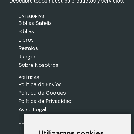
Descubre todos nuestros productos y servicios.
CATEGORÍAS
Biblias Safeliz
Biblias
Libros
Regalos
Juegos
Sobre Nosotros
POLÍTICAS
Política de Envíos
Política de Cookies
Política de Privacidad
Aviso Legal
CONTACTO
gestion@safeliz.com
Utilizamos cookies
Utilizamos cookies