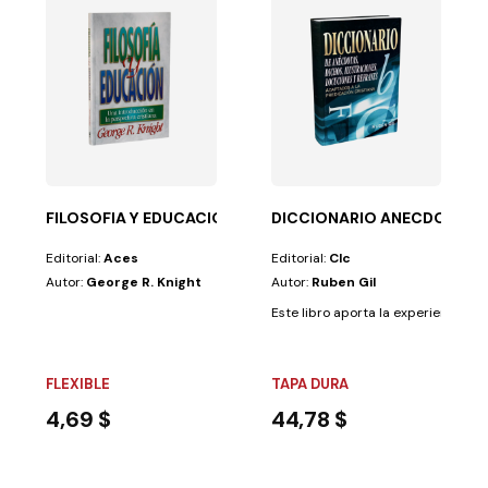
IVO NUEVO.T./S-Z
mentar, promover...
FILOSOFIA Y EDUCACION
DICCIONARIO ANECDOTAS,
Editorial:
Aces
Editorial:
Clc
Autor:
George R. Knight
Autor:
Ruben Gil
Este libro aporta la experiencia de 
FLEXIBLE
TAPA DURA
4,69 $
44,78 $