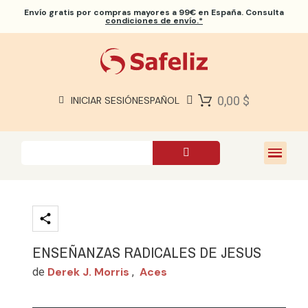
Envío gratis
por compras mayores a 99€ en España. Consulta
condiciones de envío.*
BIBLIAS SAFELIZ
BIBLIAS
LIBROS
0,00 $
INICIAR SESIÓN
ESPAÑOL
REGALOS
JUEGOS
SOBRE NOSOTROS
ENSEÑANZAS RADICALES DE JESUS
Derek J. Morris
Aces
de
,