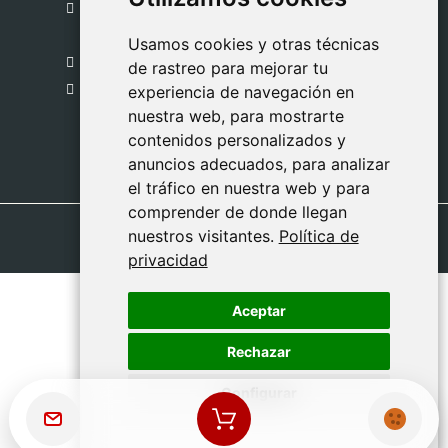
C. del Pradillo, 6, 28770 Colmenar Viejo,
Madrid
Usamos cookies y otras técnicas
Usamos cookies y otras técnicas
918 459 877
de rastreo para mejorar tu
de rastreo para mejorar tu
Lunes a Viernes
experiencia de navegación en
experiencia de navegación en
nuestra web, para mostrarte
nuestra web, para mostrarte
09:00 - 13:00
contenidos personalizados y
contenidos personalizados y
anuncios adecuados, para analizar
anuncios adecuados, para analizar
el tráfico en nuestra web y para
el tráfico en nuestra web y para
comprender de donde llegan
comprender de donde llegan
nuestros visitantes.
nuestros visitantes.
Política de
Política de
privacidad
privacidad
Aceptar
Aceptar
Rechazar
Rechazar
Configurar
Configurar