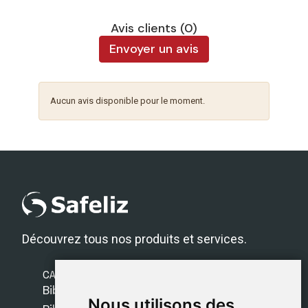
Avis clients (0)
Envoyer un avis
Aucun avis disponible pour le moment.
Découvrez tous nos produits et services.
CATÉGORIES
Bibles Safeliz
Nous utilisons des
Nous utilisons des