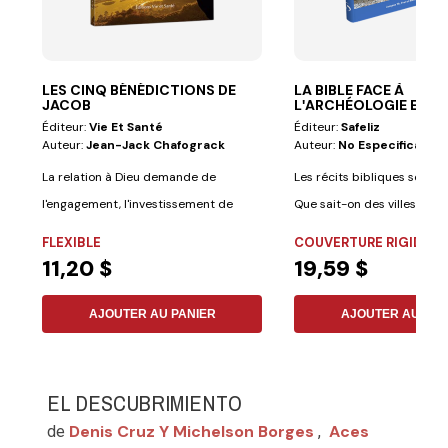
LES CINQ BÉNÉDICTIONS DE
LA BIBLE FACE À
JACOB
LʹARCHÉOLOGIE ET À
LʹHISTOIRE
Éditeur:
Vie Et Santé
Éditeur:
Safeliz
Auteur:
Jean-Jack Chafograck
Auteur:
No Especificado
La relation à Dieu demande de
Les récits bibliques sont-ils
l'engagement, l'investissement de
Que sait-on des villes enfuie
celui qui...
FLEXIBLE
COUVERTURE RIGIDE
11,20 $
19,59 $
AJOUTER AU PANIER
AJOUTER AU PAN
EL DESCUBRIMIENTO
Denis Cruz Y Michelson Borges
Aces
de
,