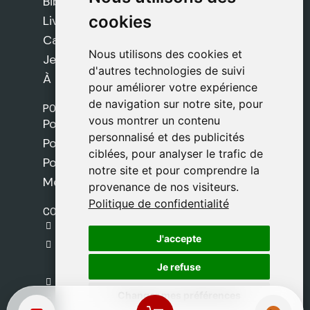
Bibles
cookies
cookies
Livres
Cadeaux
Nous utilisons des cookies et
Nous utilisons des cookies et
Jeux
d'autres technologies de suivi
d'autres technologies de suivi
À propos de nous
pour améliorer votre expérience
pour améliorer votre expérience
de navigation sur notre site, pour
de navigation sur notre site, pour
POLITIQUES
vous montrer un contenu
vous montrer un contenu
Politique de livraison
personnalisé et des publicités
personnalisé et des publicités
Politique de cookies
ciblées, pour analyser le trafic de
ciblées, pour analyser le trafic de
Politique de confidentialité
notre site et pour comprendre la
notre site et pour comprendre la
Mentions légales
provenance de nos visiteurs.
provenance de nos visiteurs.
Politique de confidentialité
Politique de confidentialité
CONTACT
gestion@safeliz.com
J'accepte
J'accepte
C. del Pradillo, 6, 28770 Colmenar Viejo,
Madrid
Je refuse
Je refuse
+34 918 459 877
Changer mes préférences
Changer mes préférences
Lundi au Vendredi