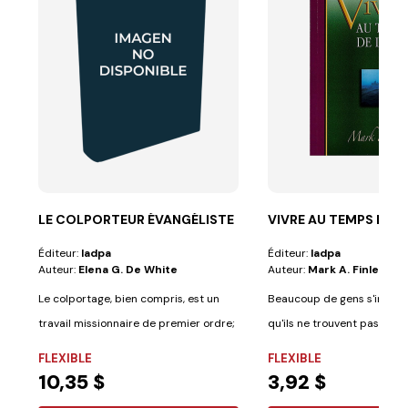
LE COLPORTEUR ÉVANGÉLISTE
VIVRE AU TEMPS DE LA
Éditeur:
Iadpa
Éditeur:
Iadpa
Auteur:
Elena G. De White
Auteur:
Mark A. Finley
Le colportage, bien compris, est un
Beaucoup de gens s'inquiè
travail missionnaire de premier ordre;
qu'ils ne trouvent pas de se
c'est...
en...
FLEXIBLE
FLEXIBLE
10,35 $
3,92 $