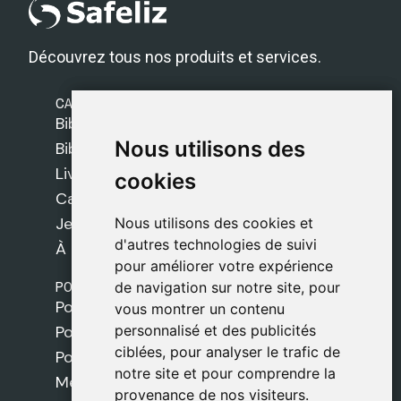
Découvrez tous nos produits et services.
CATÉGORIES
Bibles Safeliz
Nous utilisons des
Nous utilisons des
Bibles
Livres
cookies
cookies
Cadeaux
Jeux
Nous utilisons des cookies et
Nous utilisons des cookies et
d'autres technologies de suivi
d'autres technologies de suivi
À propos de nous
pour améliorer votre expérience
pour améliorer votre expérience
POLITIQUES
de navigation sur notre site, pour
de navigation sur notre site, pour
Politique de livraison
vous montrer un contenu
vous montrer un contenu
personnalisé et des publicités
personnalisé et des publicités
Politique de cookies
ciblées, pour analyser le trafic de
ciblées, pour analyser le trafic de
Politique de confidentialité
notre site et pour comprendre la
notre site et pour comprendre la
Mentions légales
provenance de nos visiteurs.
provenance de nos visiteurs.