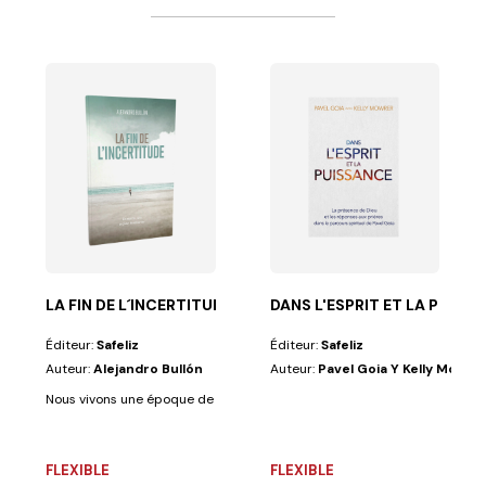
ES PRÉJUGÉS
 l'entrée de mon...
et de la providence divine, des hommes et des femmes...
LA FIN DE L´INCERTITUDE
DANS L'ESPRIT ET LA PUISS
Éditeur:
Safeliz
Éditeur:
Safeliz
Auteur:
Alejandro Bullón
Auteur:
Pavel Goia Y Kelly Mowre
Nous vivons une époque de changements rapides et de crises incessante
FLEXIBLE
FLEXIBLE