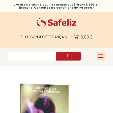
Livraison gratuite
pour les achats supérieurs à 99€ en
Espagne. Consultez les
conditions de livraison.*
BIBLES SAFELIZ
BIBLES
LIVRES
0,00 $
SE CONNECTER
FRANÇAIS
CADEAUX
JEUX
À PROPOS DE NOUS