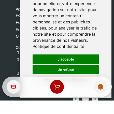
pour améliorer votre expérience
pour améliorer votre expérience
POLITIQUES
de navigation sur notre site, pour
de navigation sur notre site, pour
Politique de livraison
vous montrer un contenu
vous montrer un contenu
personnalisé et des publicités
personnalisé et des publicités
Politique de cookies
ciblées, pour analyser le trafic de
ciblées, pour analyser le trafic de
Politique de confidentialité
notre site et pour comprendre la
notre site et pour comprendre la
Mentions légales
provenance de nos visiteurs.
provenance de nos visiteurs.
Politique de confidentialité
Politique de confidentialité
CONTACT
gestion@safeliz.com
J'accepte
J'accepte
C. del Pradillo, 6, 28770 Colmenar Viejo,
Madrid
Je refuse
Je refuse
+34 918 459 877
Changer mes préférences
Changer mes préférences
Lundi au Vendredi
09:00 - 13:00