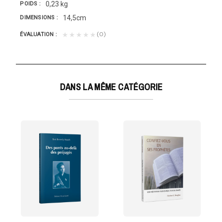
0,23 kg
POIDS
14,5cm
DIMENSIONS
(0)
★★★★★
ÉVALUATION
DANS LA MÊME CATÉGORIE
ASTEUR
t à feu et à sang, le pasteur Paul Meyer est arrêté...