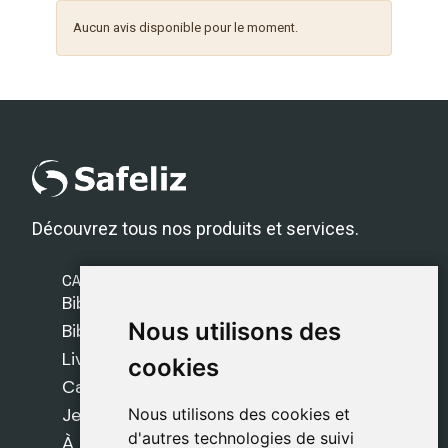
Aucun avis disponible pour le moment.
Découvrez tous nos produits et services.
CATÉGORIES
Bibles Safeliz
Nous utilisons des
Nous utilisons des
Bibles
Livres
cookies
cookies
Cadeaux
Jeux
Nous utilisons des cookies et
Nous utilisons des cookies et
d'autres technologies de suivi
d'autres technologies de suivi
À propos de nous