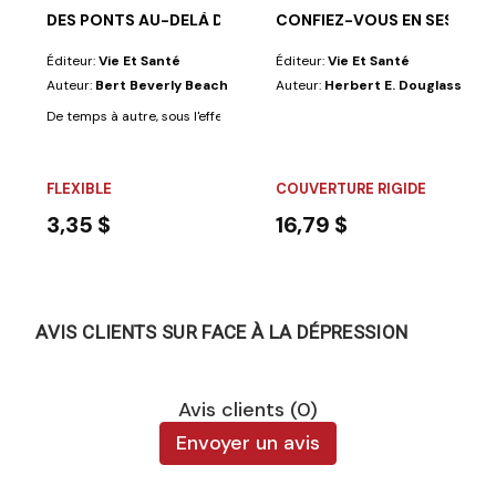
DES PONTS AU-DELÀ DES PRÉJUGÉS
CONFIEZ-VOUS EN SES PRO
Éditeur:
Vie Et Santé
Éditeur:
Vie Et Santé
Auteur:
Bert Beverly Beach
Auteur:
Herbert E. Douglass
De temps à autre, sous l'effet de la providence divine, des hommes et d
FLEXIBLE
COUVERTURE RIGIDE
3,35 $
16,79 $
AVIS CLIENTS SUR FACE À LA DÉPRESSION
Avis clients (0)
Envoyer un avis