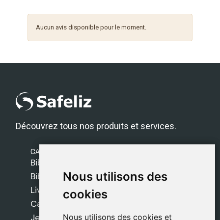
Aucun avis disponible pour le moment.
Découvrez tous nos produits et services.
CATÉGORIES
Bibles Safeliz
Nous utilisons des
Nous utilisons des
Bibles
Livres
cookies
cookies
Cadeaux
Jeux
Nous utilisons des cookies et
Nous utilisons des cookies et