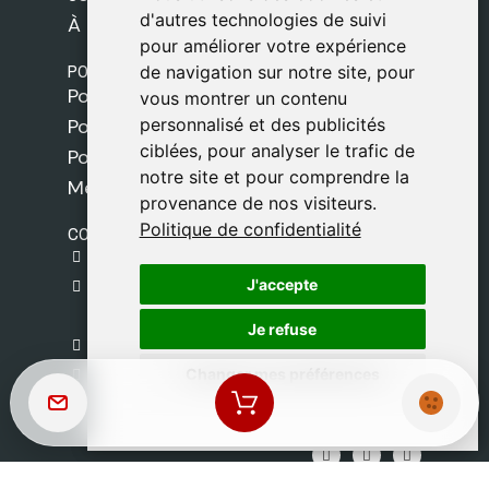
d'autres technologies de suivi
d'autres technologies de suivi
À propos de nous
pour améliorer votre expérience
pour améliorer votre expérience
POLITIQUES
de navigation sur notre site, pour
de navigation sur notre site, pour
Politique de livraison
vous montrer un contenu
vous montrer un contenu
personnalisé et des publicités
personnalisé et des publicités
Politique de cookies
ciblées, pour analyser le trafic de
ciblées, pour analyser le trafic de
Politique de confidentialité
notre site et pour comprendre la
notre site et pour comprendre la
Mentions légales
provenance de nos visiteurs.
provenance de nos visiteurs.
Politique de confidentialité
Politique de confidentialité
CONTACT
gestion@safeliz.com
J'accepte
J'accepte
C. del Pradillo, 6, 28770 Colmenar Viejo,
Madrid
Je refuse
Je refuse
+34 918 459 877
Changer mes préférences
Changer mes préférences
Lundi au Vendredi
09:00 - 13:00