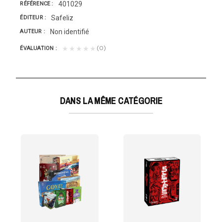
401029
RÉFÉRENCE
Safeliz
ÉDITEUR
Non identifié
AUTEUR
(0)
★★★★★
ÉVALUATION
DANS LA MÊME CATÉGORIE
porter le message...
 les nations des disciples, baptisez-les au nom du...