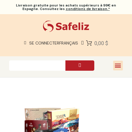
Livraison gratuite
pour les achats supérieurs à 99€ en
Espagne. Consultez les
conditions de livraison.*
BIBLES SAFELIZ
BIBLES
LIVRES
0,00 $
SE CONNECTER
FRANÇAIS
CADEAUX
JEUX
À PROPOS DE NOUS