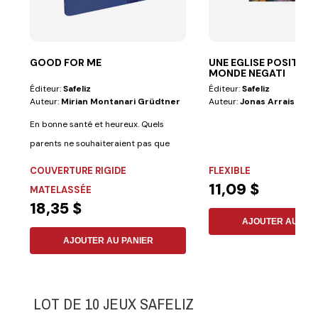
GOOD FOR ME
UNE EGLISE POSITIVE
MONDE NEGATI
Éditeur:
Safeliz
Éditeur:
Safeliz
Auteur:
Mirian Montanari Grüdtner
Auteur:
Jonas Arrais
En bonne santé et heureux. Quels
parents ne souhaiteraient pas que
leurs enfants...
COUVERTURE RIGIDE
FLEXIBLE
11,09 $
MATELASSÉE
18,35 $
AJOUTER AU PAN
AJOUTER AU PANIER
LOT DE 10 JEUX SAFELIZ