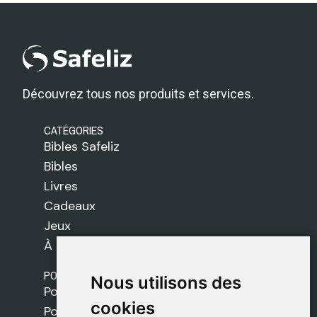
Découvrez tous nos produits et services.
CATÉGORIES
Bibles Safeliz
Bibles
Livres
Cadeaux
Jeux
À propos de nous
POLITIQUES
Nous utilisons des
Nous utilisons des
Politique de livraison
cookies
cookies
Politique de cookies