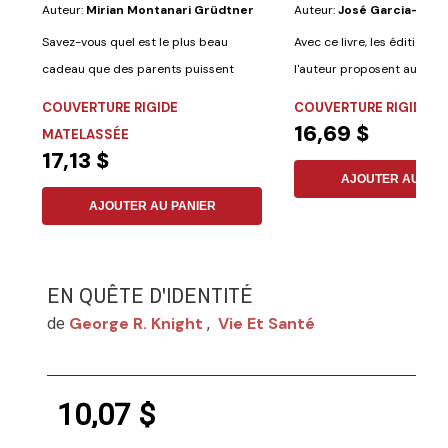
Auteur:
Mirian Montanari Grüdtner
Auteur:
José Garcia-Pozu
Savez-vous quel est le plus beau
Avec ce livre, les éditions S
cadeau que des parents puissent
l'auteur proposent au lecteu
faire à leurs...
COUVERTURE RIGIDE
COUVERTURE RIGIDE
16,69 $
MATELASSÉE
17,13 $
AJOUTER AU PAN
AJOUTER AU PANIER
EN QUÊTE D'IDENTITÉ
George R. Knight
Vie Et Santé
de
,
10,07 $