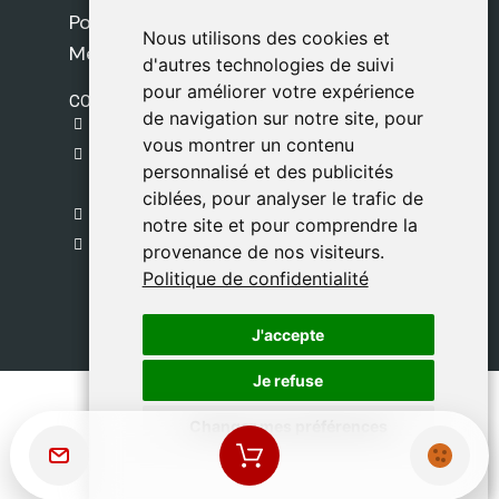
Politique de confidentialité
Nous utilisons des cookies et
Nous utilisons des cookies et
Mentions légales
d'autres technologies de suivi
d'autres technologies de suivi
pour améliorer votre expérience
pour améliorer votre expérience
CONTACT
de navigation sur notre site, pour
de navigation sur notre site, pour
gestion@safeliz.com
vous montrer un contenu
vous montrer un contenu
C. del Pradillo, 6, 28770 Colmenar Viejo,
personnalisé et des publicités
personnalisé et des publicités
Madrid
ciblées, pour analyser le trafic de
ciblées, pour analyser le trafic de
+34 918 459 877
notre site et pour comprendre la
notre site et pour comprendre la
Lundi au Vendredi
provenance de nos visiteurs.
provenance de nos visiteurs.
09:00 - 13:00
Politique de confidentialité
Politique de confidentialité
J'accepte
J'accepte
Je refuse
Je refuse
Changer mes préférences
Changer mes préférences