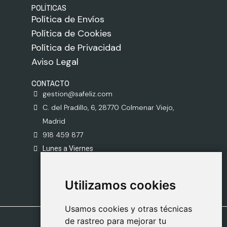
POLÍTICAS
Política de Envíos
Política de Cookies
Política de Privacidad
Aviso Legal
CONTACTO
gestion@safeliz.com
C. del Pradillo, 6, 28770 Colmenar Viejo,
Madrid
918 459 877
Lunes a Viernes
09:00 - 13:00
Utilizamos cookies
Utilizamos cookies
Usamos cookies y otras técnicas
Usamos cookies y otras técnicas
de rastreo para mejorar tu
de rastreo para mejorar tu