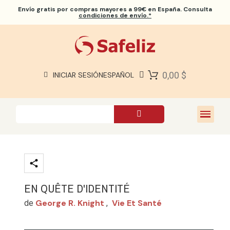
Envío gratis
por compras mayores a 99€ en España. Consulta
condiciones de envío.*
BIBLIAS SAFELIZ
BIBLIAS
LIBROS
0,00 $
INICIAR SESIÓN
ESPAÑOL
REGALOS
JUEGOS
SOBRE NOSOTROS
EN QUÊTE D'IDENTITÉ
George R. Knight
Vie Et Santé
de
,