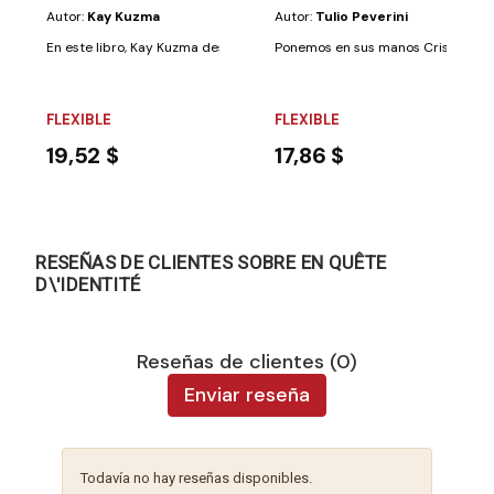
Autor:
Kay Kuzma
Autor:
Tulio Peverini
En este libro, Kay Kuzma desarrolla el conocido concepto del vaso del a
Ponemos en sus manos Crisis y victor
FLEXIBLE
FLEXIBLE
19,52 $
17,86 $
RESEÑAS DE CLIENTES SOBRE EN QUÊTE
D\'IDENTITÉ
Reseñas de clientes (0)
Enviar reseña
Todavía no hay reseñas disponibles.