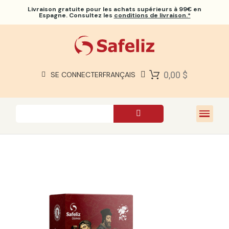
Livraison gratuite
pour les achats supérieurs à 99€ en
Espagne. Consultez les
conditions de livraison.*
BIBLES SAFELIZ
BIBLES
LIVRES
0,00 $
SE CONNECTER
FRANÇAIS
CADEAUX
JEUX
À PROPOS DE NOUS