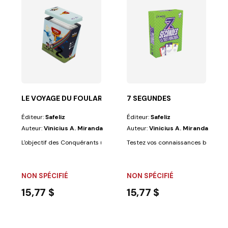
 à tester vos connaissances bibliques de façon...
LE VOYAGE DU FOULARD
7 SEGUNDES
Éditeur:
Safeliz
Éditeur:
Safeliz
Auteur:
Vinicius A. Miranda
Auteur:
Vinicius A. Miranda
L'objectif des Conquérants (ou Explorateurs en Espagne) est de « porter
Testez vos connaissances bibliques 
NON SPÉCIFIÉ
NON SPÉCIFIÉ
15,77 $
15,77 $