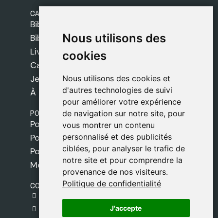
CATÉGORIES
Bibles Safeliz
Nous utilisons des
Nous utilisons des
Bibles
Livres
cookies
cookies
Cadeaux
Jeux
Nous utilisons des cookies et
Nous utilisons des cookies et
d'autres technologies de suivi
d'autres technologies de suivi
À propos de nous
pour améliorer votre expérience
pour améliorer votre expérience
POLITIQUES
de navigation sur notre site, pour
de navigation sur notre site, pour
Politique de livraison
vous montrer un contenu
vous montrer un contenu
personnalisé et des publicités
personnalisé et des publicités
Politique de cookies
ciblées, pour analyser le trafic de
ciblées, pour analyser le trafic de
Politique de confidentialité
notre site et pour comprendre la
notre site et pour comprendre la
Mentions légales
provenance de nos visiteurs.
provenance de nos visiteurs.
Politique de confidentialité
Politique de confidentialité
CONTACT
gestion@safeliz.com
J'accepte
J'accepte
C. del Pradillo, 6, 28770 Colmenar Viejo,