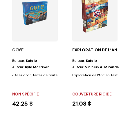
porter le message...
 à tester vos connaissances bibliques de façon...
GOYE
EXPLORATION DE L’ANCIEN T
Éditeur:
Safeliz
Éditeur:
Safeliz
Auteur:
Kyle Morrison
Auteur:
Vinicius A. Miranda
« Allez donc, faites de toutes les nations des disciples, baptisez-les au 
Exploration de l'Ancien Testament : 
NON SPÉCIFIÉ
COUVERTURE RIGIDE
42,25 $
21,08 $