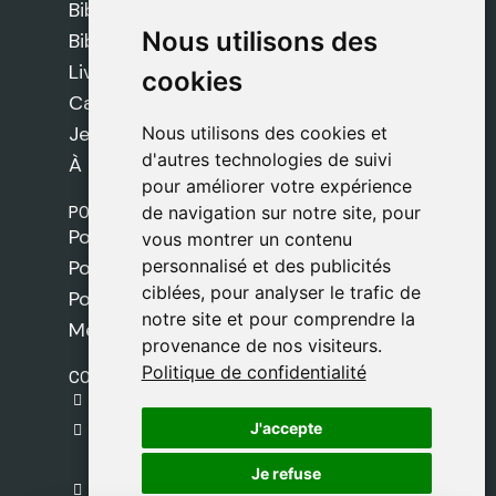
Bibles Safeliz
Nous utilisons des
Nous utilisons des
Bibles
Livres
cookies
cookies
Cadeaux
Jeux
Nous utilisons des cookies et
Nous utilisons des cookies et
d'autres technologies de suivi
d'autres technologies de suivi
À propos de nous
pour améliorer votre expérience
pour améliorer votre expérience
POLITIQUES
de navigation sur notre site, pour
de navigation sur notre site, pour
Politique de livraison
vous montrer un contenu
vous montrer un contenu
personnalisé et des publicités
personnalisé et des publicités
Politique de cookies
ciblées, pour analyser le trafic de
ciblées, pour analyser le trafic de
Politique de confidentialité
notre site et pour comprendre la
notre site et pour comprendre la
Mentions légales
provenance de nos visiteurs.
provenance de nos visiteurs.
Politique de confidentialité
Politique de confidentialité
CONTACT
gestion@safeliz.com
J'accepte
J'accepte
C. del Pradillo, 6, 28770 Colmenar Viejo,
Madrid
Je refuse
Je refuse
+34 918 459 877