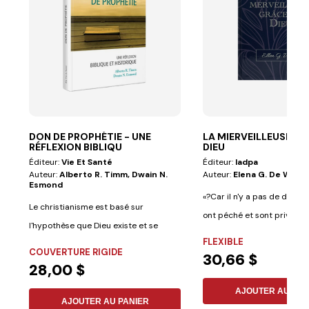
DON DE PROPHÉTIE - UNE
LA MIERVEILLEUSE GR
RÉFLEXION BIBLIQU
DIEU
Éditeur:
Vie Et Santé
Éditeur:
Iadpa
Auteur:
Alberto R. Timm, Dwain N.
Auteur:
Elena G. De White
Esmond
«?Car il n'y a pas de distinc
Le christianisme est basé sur
ont péché et sont privés de l
l'hypothèse que Dieu existe et se
FLEXIBLE
révèle à...
COUVERTURE RIGIDE
30,66 $
28,00 $
AJOUTER AU PAN
AJOUTER AU PANIER