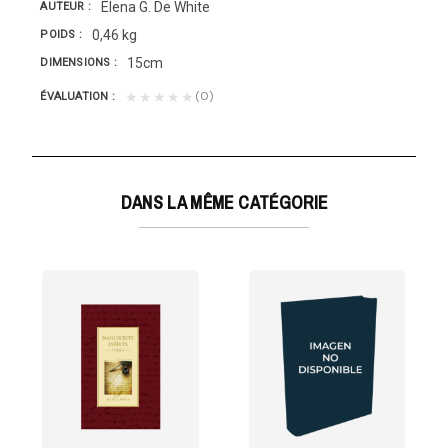
Elena G. De White
AUTEUR
0,46 kg
POIDS
15cm
DIMENSIONS
(0)
★★★★★
ÉVALUATION
DANS LA MÊME CATÉGORIE
TES
 d'Ellen G....
r extrêmement apprécié pour ses textes inédits, les...