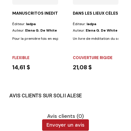
MANUSCRITOS INEDITOS
DANS LES LIEUX CÉLESTES
Éditeur:
Iadpa
Éditeur:
Iadpa
Auteur:
Elena G. De White
Auteur:
Elena G. De White
Pour la première fois en espagnol, le recueil des manuscrits inédits d'Elle
Un livre de méditation du soir extr
FLEXIBLE
COUVERTURE RIGIDE
14,61 $
21,08 $
AVIS CLIENTS SUR SOLII ALESE
Avis clients (0)
Envoyer un avis