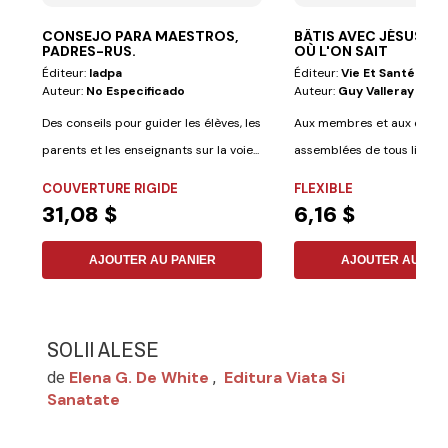
CONSEJO PARA MAESTROS,
BÂTIS AVEC JÉSUS UN
PADRES-RUS.
OÙ L'ON SAIT
Éditeur:
Iadpa
Éditeur:
Vie Et Santé
Auteur:
No Especificado
Auteur:
Guy Valleray
Des conseils pour guider les élèves, les
Aux membres et aux dirige
parents et les enseignants sur la voie...
assemblées de tous lieux, 
confrontés à...
COUVERTURE RIGIDE
FLEXIBLE
31,08 $
6,16 $
AJOUTER AU PANIER
AJOUTER AU PAN
SOLII ALESE
Elena G. De White
Editura Viata Si
de
,
Sanatate