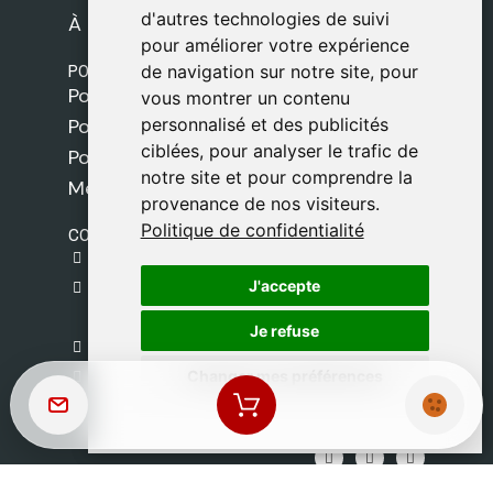
d'autres technologies de suivi
d'autres technologies de suivi
À propos de nous
pour améliorer votre expérience
pour améliorer votre expérience
POLITIQUES
de navigation sur notre site, pour
de navigation sur notre site, pour
Politique de livraison
vous montrer un contenu
vous montrer un contenu
personnalisé et des publicités
personnalisé et des publicités
Politique de cookies
ciblées, pour analyser le trafic de
ciblées, pour analyser le trafic de
Politique de confidentialité
notre site et pour comprendre la
notre site et pour comprendre la
Mentions légales
provenance de nos visiteurs.
provenance de nos visiteurs.
Politique de confidentialité
Politique de confidentialité
CONTACT
gestion@safeliz.com
J'accepte
J'accepte
C. del Pradillo, 6, 28770 Colmenar Viejo,
Madrid
Je refuse
Je refuse
+34 918 459 877
Changer mes préférences
Changer mes préférences
Lundi au Vendredi
09:00 - 13:00