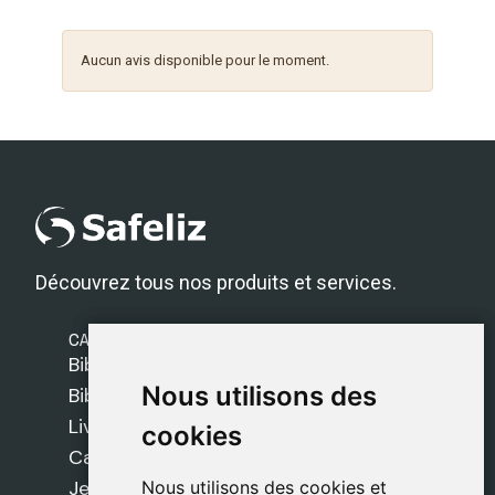
Aucun avis disponible pour le moment.
Découvrez tous nos produits et services.
CATÉGORIES
Bibles Safeliz
Nous utilisons des
Nous utilisons des
Bibles
Livres
cookies
cookies
Cadeaux
Jeux
Nous utilisons des cookies et
Nous utilisons des cookies et