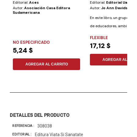
Editorial:
Aces
Editorial:
Editorial Uap
Autor:
Asociación Casa Editora
Autor:
Jo Ann Davidson
Sudamericana
En este libro, un grupo int
de educadores, ambientalist
FLEXIBLE
NO ESPECIFICADO
17,12 $
5,24 $
AGREGAR AL CAR
AGREGAR AL CARRITO
DETALLES DEL PRODUCTO
308038
REFERENCIA
Editura Viata Si Sanatate
EDITORIAL