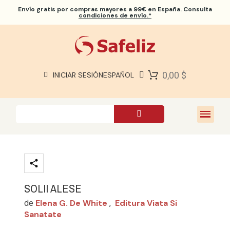
Envío gratis
por compras mayores a 99€ en España. Consulta
condiciones de envío.*
BIBLIAS SAFELIZ
BIBLIAS
LIBROS
0,00 $
INICIAR SESIÓN
ESPAÑOL
REGALOS
JUEGOS
SOBRE NOSOTROS
SOLII ALESE
Elena G. De White
Editura Viata Si
de
,
Sanatate