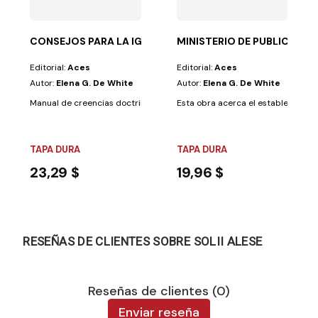
CONSEJOS PARA LA IGLESIA - BHC (AD)
MINISTERIO DE PUBLICACION
Editorial:
Aces
Editorial:
Aces
Autor:
Elena G. De White
Autor:
Elena G. De White
Manual de creencias doctrinales y vida cristiana, que ayuda a fortalecer 
Esta obra acerca el establecimiento
TAPA DURA
TAPA DURA
23,29 $
19,96 $
RESEÑAS DE CLIENTES SOBRE SOLII ALESE
Reseñas de clientes (0)
Enviar reseña