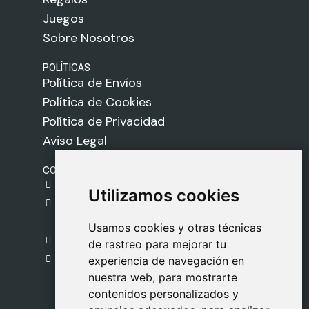
Juegos
Sobre Nosotros
POLÍTICAS
Política de Envíos
Política de Cookies
Política de Privacidad
Aviso Legal
CONTACTO
gestion@safeliz.com
Utilizamos cookies
Utilizamos cookies
C. del Pradillo, 6, 28770 Colmenar Viejo,
Madrid
Usamos cookies y otras técnicas
Usamos cookies y otras técnicas
918 459 877
de rastreo para mejorar tu
de rastreo para mejorar tu
Lunes a Viernes
experiencia de navegación en
experiencia de navegación en
nuestra web, para mostrarte
nuestra web, para mostrarte
09:00 - 13:00
contenidos personalizados y
contenidos personalizados y