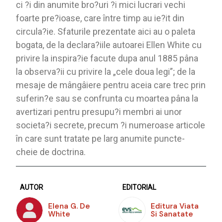
ci ?i din anumite bro?uri ?i mici lucrari vechi
foarte pre?ioase, care între timp au ie?it din
circula?ie. Sfaturile prezentate aici au o paleta
bogata, de la declara?iile autoarei Ellen White cu
privire la inspira?ie facute dupa anul 1885 pâna
la observa?ii cu privire la „cele doua legi”; de la
mesaje de mângâiere pentru aceia care trec prin
suferin?e sau se confrunta cu moartea pâna la
avertizari pentru presupu?i membri ai unor
societa?i secrete, precum ?i numeroase articole
în care sunt tratate pe larg anumite puncte-
cheie de doctrina.
AUTOR
EDITORIAL
Elena G. De
Editura Viata
White
Si Sanatate