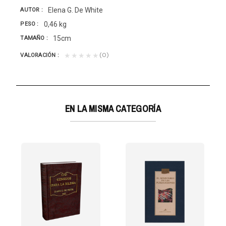
Elena G. De White
AUTOR
0,46 kg
PESO
15cm
TAMAÑO
(0)
★★★★★
VALORACIÓN
EN LA MISMA CATEGORÍA
UL
bro está...
ersonaje central de la historia de la humanidad....