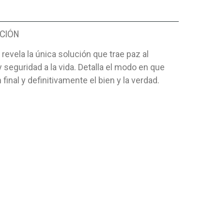
CIÓN
o revela la única solución que trae paz al
 seguridad a la vida. Detalla el modo en que
 final y definitivamente el bien y la verdad.
7
ASÍ COMENZÓ TODO
BIBLIA CR