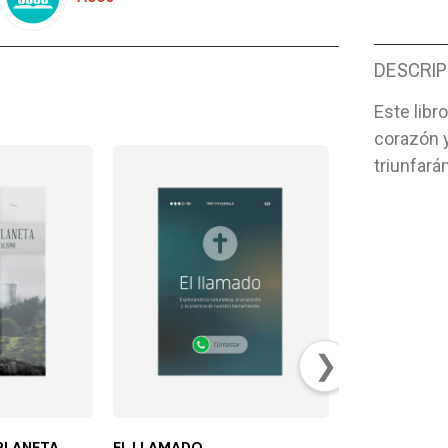
DESCRIP
Este libr
corazón y
triunfarán
❯
PLANETA
EL LLAMADO
ESCUADRÓN 