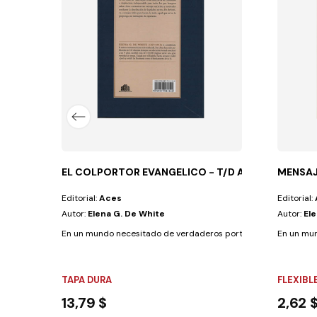
EL COLPORTOR EVANGELICO - T/D AZUL
MENSAJ
Editorial:
Aces
Editorial:
Autor:
Elena G. De White
Autor:
El
En un mundo necesitado de verdaderos portadores de buenas nu
En un mun
TAPA DURA
FLEXIBL
13,79 $
2,62 