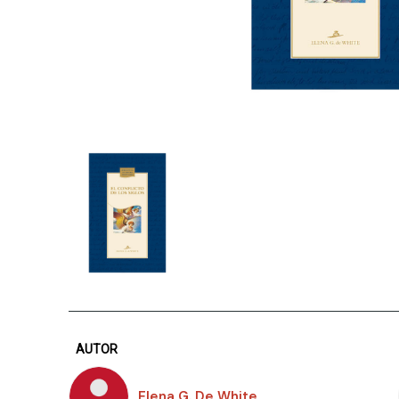
AUTOR
Elena G. De White