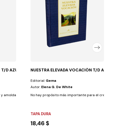
Autor
Es sig
TAPA
13,7
 T/D AZUL
NUESTRA ELEVADA VOCACIÓN T/D AZUL
Editorial:
Gema
Autor:
Elena G. De White
y amoldar la vida de quienes tratan de dirigir...
No hay propósito más importante para el creyente que nutrir
TAPA DURA
18,46 $