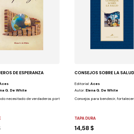
EROS DE ESPERANZA
CONSEJOS SOBRE LA SALUD
Aces
Editorial:
Aces
ena G. De White
Autor:
Elena G. De White
evas, en un planeta...
do necesitado de verdaderos portadores de buenas nuevas, en un planeta...
Consejos para bendecir, fortalecer 
E
TAPA DURA
$
14,58 $