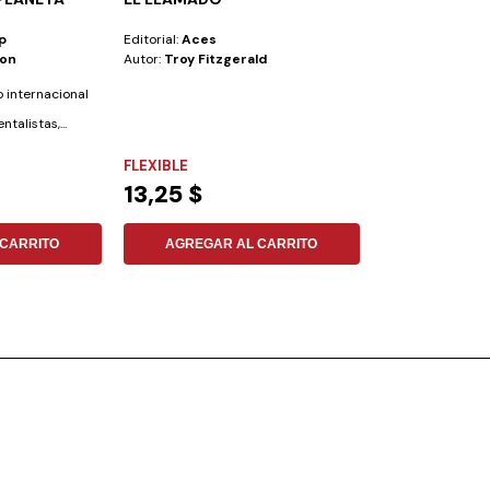
p
Editorial:
Aces
Editorial:
Aces
son
Autor:
Troy Fitzgerald
Autor:
Denis Cru
o internacional
Este libro trata 
alistas,...
compañeros de u
secundario que su
FLEXIBLE
FLEXIBLE
13,25 $
10,25 $
CARRITO
AGREGAR AL CARRITO
AGREGAR