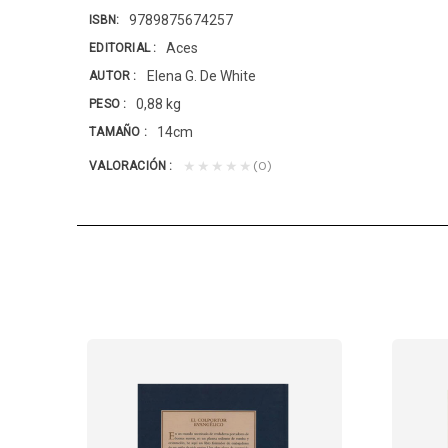
9789875674257
ISBN
Aces
EDITORIAL
Elena G. De White
AUTOR
0,88 kg
PESO
14cm
TAMAÑO
(0)
★★★★★
VALORACIÓN
 SU VIDA(EGW)