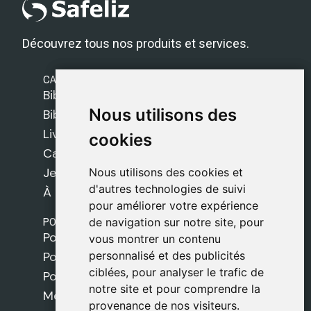
Découvrez tous nos produits et services.
CATÉGORIES
Bibles Safeliz
Nous utilisons des
Nous utilisons des
Bibles
Livres
cookies
cookies
Cadeaux
Jeux
Nous utilisons des cookies et
Nous utilisons des cookies et
d'autres technologies de suivi
d'autres technologies de suivi
À propos de nous
pour améliorer votre expérience
pour améliorer votre expérience
POLITIQUES
de navigation sur notre site, pour
de navigation sur notre site, pour
Politique de livraison
vous montrer un contenu
vous montrer un contenu
personnalisé et des publicités
personnalisé et des publicités
Politique de cookies
ciblées, pour analyser le trafic de
ciblées, pour analyser le trafic de
Politique de confidentialité
notre site et pour comprendre la
notre site et pour comprendre la
Mentions légales
provenance de nos visiteurs.
provenance de nos visiteurs.