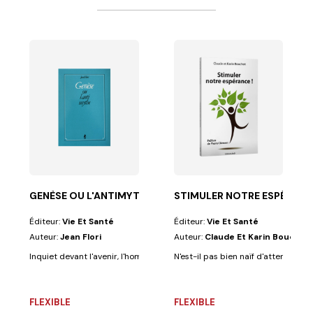
ack
 dialogue...
aloniciens font partie des premiers écrits contenant...
GENÈSE OU L'ANTIMYTHE
STIMULER NOTRE ESPÉRANCE
Éditeur:
Vie Et Santé
Éditeur:
Vie Et Santé
Auteur:
Jean Flori
Auteur:
Claude Et Karin Bouchot
Inquiet devant l'avenir, l'homme moderne s'interroge sur ses origines. La
N'est-il pas bien naïf d'attendre av
FLEXIBLE
FLEXIBLE