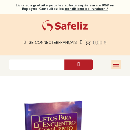
Livraison gratuite
pour les achats supérieurs à 99€ en
Espagne. Consultez les
conditions de livraison.*
BIBLES SAFELIZ
BIBLES
LIVRES
0,00 $
SE CONNECTER
FRANÇAIS
CADEAUX
JEUX
À PROPOS DE NOUS