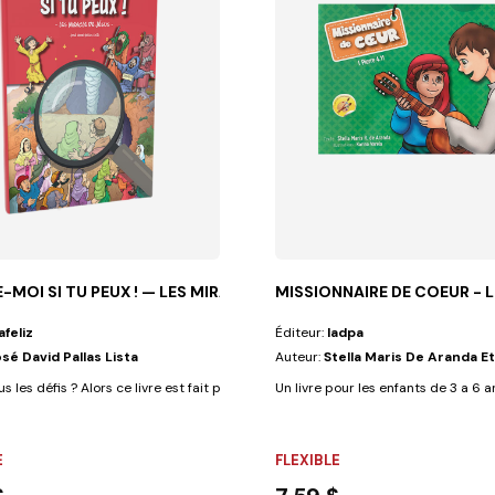
MOI SI TU PEUX ! — LES MIRACLES DE JÉSUS
MISSIONNAIRE DE COEUR - L
afeliz
Éditeur:
Iadpa
osé David Pallas Lista
Auteur:
Stella Maris De Aranda Et
 sont devenues...
 les défis ? Alors ce livre est fait pour vous ! En plus de vous amuser,...
Un livre pour les enfants de 3 a 6 a
E
FLEXIBLE