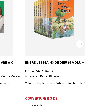
Éditeu
Auteu
Un liv
FLEX
9,3
IVRE A COLORIER
ENTRE LES MAINS DE DIEU (8 VOLUMES)
Éditeur:
Vie Et Santé
 Karina Varela
Auteur:
No Especificado
ns, avec de grands dessins a colorier et peu...
Volume 1 Explique la création et la chute, Noé et le déluge à 
COUVERTURE RIGIDE