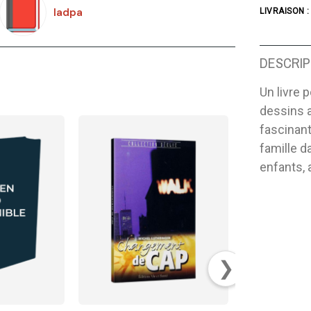
Iadpa
LIVRAISON :
DESCRIP
Un livre 
dessins a 
fascinant
famille d
enfants, 
❯