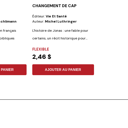
CHANGEMENT DE CAP
PLUS HEUREUS
Éditeur:
Vie Et Santé
Éditeur:
Iadpa
schlimann
Auteur:
Michel Luthringer
Auteur:
Sayli Gu
en français
L'histoire de Jonas : une fable pour
bibliques
certains, un récit historique pour...
FLEXIBLE
NON SPÉCIFIÉ
2,46 $
27,88 $
 PANIER
AJOUTER AU PANIER
AJOUTER