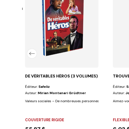
 Vanderhorst
etits pourront jouer tout en regardant les...
DE VÉRITABLES HÉROS (3 VOLUMES)
TROUVE-
Éditeur:
Safeliz
Éditeur:
S
Auteur:
Mirian Montanari Grüdtner
Auteur:
J
Valeurs sociales – De nombreuses personnes à travers l'histoire
Aimez-vous
COUVERTURE RIGIDE
FLEXIBL