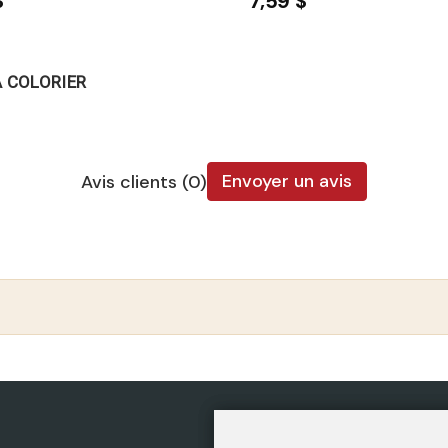
$
7,59 $
A COLORIER
Envoyer un avis
Avis clients (0)