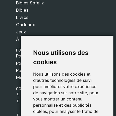
Bibles Safeliz
Bibles
Livres
Cadeaux
Jeux
À propos de nous
POLITIQUES
Nous utilisons des
Nous utilisons des
Politique de livraison
cookies
cookies
Politique de cookies
Politique de confidentialité
Nous utilisons des cookies et
Nous utilisons des cookies et
Mentions légales
d'autres technologies de suivi
d'autres technologies de suivi
pour améliorer votre expérience
pour améliorer votre expérience
CONTACT
de navigation sur notre site, pour
de navigation sur notre site, pour
gestion@safeliz.com
vous montrer un contenu
vous montrer un contenu
C. del Pradillo, 6, 28770 Colmenar Viejo,
personnalisé et des publicités
personnalisé et des publicités
Madrid
ciblées, pour analyser le trafic de
ciblées, pour analyser le trafic de
+34 918 459 877