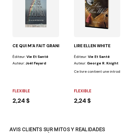
 prêché ? Si vous acceptez qu'il était bien ce qu'il...
CE QUI M'A FAIT GRANDIR
LIRE ELLEN WHITE
Éditeur:
Vie Et Santé
Éditeur:
Vie Et Santé
Auteur:
Joël Fayard
Auteur:
George R. Knight
aite de ses...
Ce livre contient une introduction co
FLEXIBLE
FLEXIBLE
2,24 $
2,24 $
AVIS CLIENTS SUR MITOS Y REALIDADES