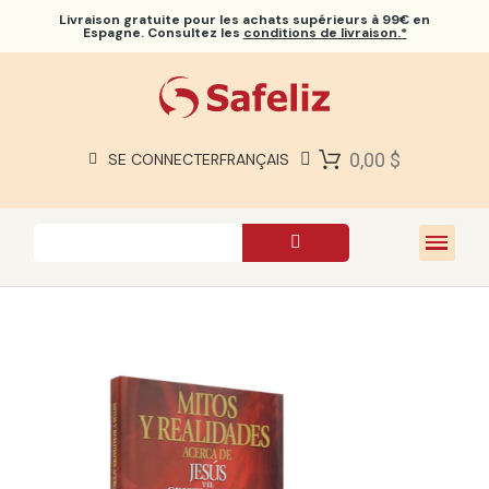
Livraison gratuite
pour les achats supérieurs à 99€ en
Espagne. Consultez les
conditions de livraison.*
BIBLES SAFELIZ
BIBLES
LIVRES
0,00 $
SE CONNECTER
FRANÇAIS
CADEAUX
JEUX
À PROPOS DE NOUS