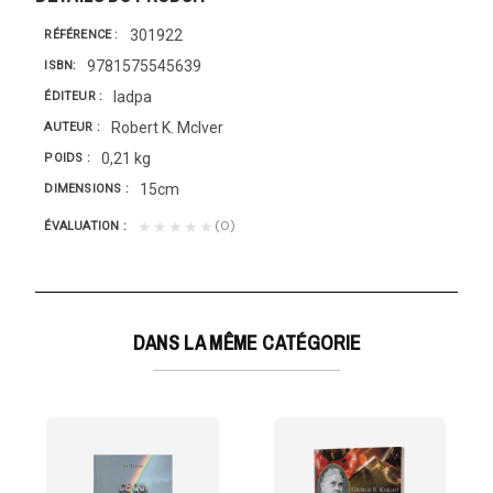
301922
RÉFÉRENCE
9781575545639
ISBN
Iadpa
ÉDITEUR
Robert K. Mclver
AUTEUR
0,21 kg
POIDS
15cm
DIMENSIONS
(0)
★★★★★
ÉVALUATION
DANS LA MÊME CATÉGORIE
ADICAUX DE JÉSUS